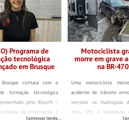
EO) Programa de
Motociclista gr
ção tecnológica
morre em grave a
ançado em Brusque
na BR-470
 Brusque contará com o
Uma motociclista mor
de formação tecnológica
acidente de trânsito env
presentado pelo Blusoft –
veículos na madrugada d
cnologia da Informação e
feira (29). A fatalidade
Continuar lendo...
Con
 da Região de Blumenau, o
volta de 04h56, no quilô