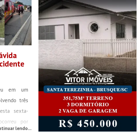
ávida
cidente
reu em um
olvendo três
esta sexta-
 ocorreu por
tinuar lendo...
metro 60 da