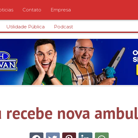
ticias
Contato
Empresa
Utilidade Pública
Podcast
 recebe nova ambul