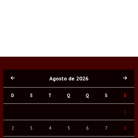
Agosto de 2026
D
S
T
Q
Q
S
S
1
2
3
4
5
6
7
8