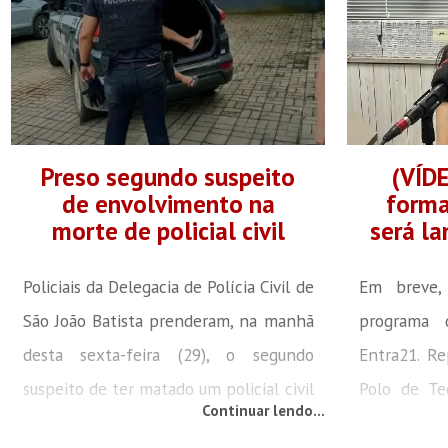
Preso segundo suspeito
(VÍD
de envolvimento na
forma
morte de policial civil
será l
Policiais da Delegacia de Polícia Civil de
Em breve,
São João Batista prenderam, na manhã
programa 
desta sexta-feira (29), o segundo
Entra21. Re
suspeito de ter matado um policial civil
Polo de Te
Continuar lendo...
aporsentado do Paraná. O Corpo de
Comunicação