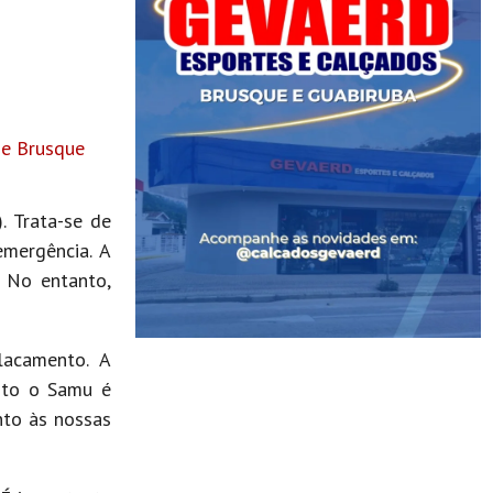
de Brusque
. Trata-se de
emergência. A
 No entanto,
lacamento. A
nto o Samu é
nto às nossas