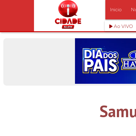
Inicio
No
Ao VIVO
Samu