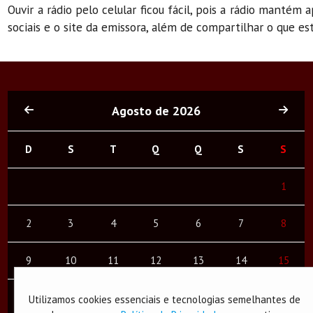
Ouvir a rádio pelo celular ficou fácil, pois a rádio mantém
sociais e o site da emissora, além de compartilhar o que es
Agosto de 2026
D
S
T
Q
Q
S
S
1
2
3
4
5
6
7
8
9
10
11
12
13
14
15
16
17
18
19
20
21
22
Utilizamos cookies essenciais e tecnologias semelhantes de