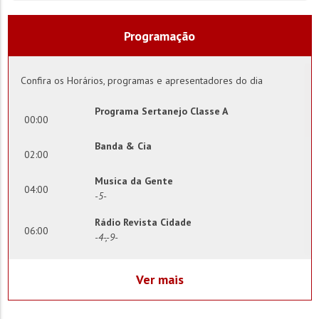
Programação
Confira os Horários, programas e apresentadores do dia
Programa Sertanejo Classe A
00:00
Banda & Cia
02:00
Musica da Gente
04:00
-5-
Rádio Revista Cidade
06:00
-4-,-9-
Clube da Cidade
09:00
Ver mais
Conexão 92
12:00