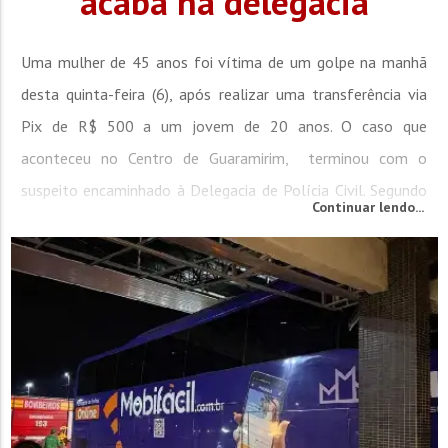
acaba na delegacia
Uma mulher de 45 anos foi vítima de um golpe na manhã
desta quinta-feira (6), após realizar uma transferência via
Pix de R$ 500 a um jovem de 20 anos. O caso que
aconteceu no Centro de Guaramirim, terminou com o
suspeito encaminhado à Delegacia de Polícia Civil. Segundo
Continuar lendo...
a Polícia Militar, a ocorrência teve início após um chamado
para atender uma suposta ameaça em um estabelecimento
comercial. No local, os...