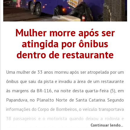
Mulher morre após ser
atingida por ônibus
dentro de restaurante
Uma mulher de 33 anos morreu após ser atropelada por um
ônibus que saiu da pista e invadiu a área de um restaurante
às margens da BR-116, na noite desta quarta-feira (5), em
Papanduva, no Planalto Norte de Santa Catarina. Segundo
informações do Corpo de Bombeiros, o veículo transportava
38 passageiros e o motorista quando deixou a rodovia e
Continuar lendo...
atingiu a parte frontal do estabelecimento. Antes da colisão