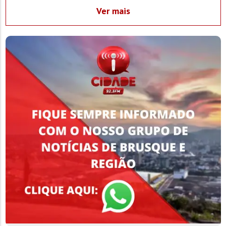
Ingo Copi - Morador do bairro São Pedro
Ver mais
16:00:00 03/08/2026
Antônio Schaefer POP: Alemão - Morador do bairro
Bateas
10:45:00 03/08/2026
Valmor Pinot POP: Pinot - Morador do bairro Steffen
16:00:00 02/08/2026
Walter Roncellii POP: Valta Roncellii - Morador do bairro
Bateas
12:18:00 02/08/2026
Romão dos Santos - Morador do bairro Steffen
17:36:00 01/08/2026
Ygor Sorna Salles - Morador do bairro Limeira Baixa
14:43:00 01/08/2026