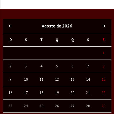
Estação 92
13:00
-10-
Cidade Sertaneja
16:00
-3-
Agosto de 2026
Batendo Papo, Batendo Bola
18:00
D
S
T
Q
Q
S
S
Equipe de Esportes
Só Modão
19:00
1
-8-
A Voz do Brasil
2
3
4
5
6
7
8
21:00
Back In Time
9
10
11
12
13
14
15
22:00
16
17
18
19
20
21
22
23
24
25
26
27
28
29