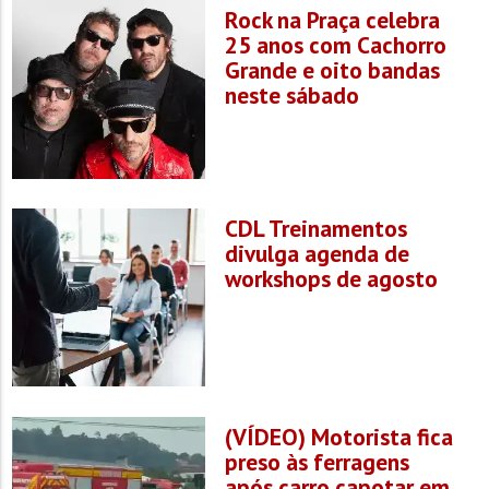
Rock na Praça celebra
25 anos com Cachorro
Grande e oito bandas
neste sábado
CDL Treinamentos
divulga agenda de
workshops de agosto
(VÍDEO) Motorista fica
preso às ferragens
após carro capotar em