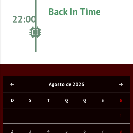
Back In Time
22:00
Agosto de 2026
D
S
T
Q
Q
S
S
1
2
3
4
5
6
7
8