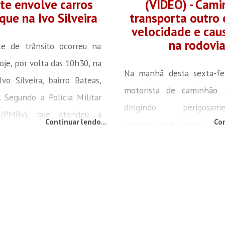
te envolve carros
(VÍDEO) - Cam
que na Ivo Silveira
transporta outro 
velocidade e caus
na rodovi
e de trânsito ocorreu na
je, por volta das 10h30, na
Na manhã desta sexta-fei
Ivo Silveira, bairro Bateas,
motorista de caminhão f
 Segundo a Polícia Militar
dirigindo perigos
a (PMRv), que atendeu a
Continuar lendo...
Con
transportando outro ca
 o fato resultou apenas em
modelo menor, na carrocer
iais. No local, a guarnição
vídeo que circula em rede
nstatou que se tratava de
fato aconteceu na BR-101
ão traseira entre dois
Navegantes. Ainda confor
 primeiro veículo envolvido
é possível notar que
T AUDACE, registrado no