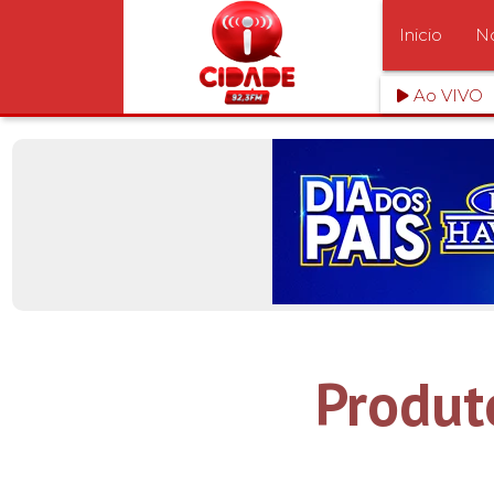
Inicio
No
Ao VIVO
Produt