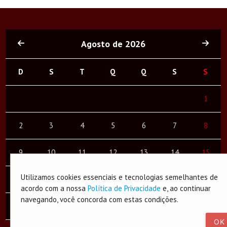
Agosto de 2026
D
S
T
Q
Q
S
S
1
2
3
4
5
6
7
8
9
10
11
12
13
14
15
Utilizamos cookies essenciais e tecnologias semelhantes de
16
17
18
19
20
21
22
acordo com a nossa
Política de Privacidade
e, ao continuar
navegando, você concorda com estas condições.
23
24
25
26
27
28
29
OK