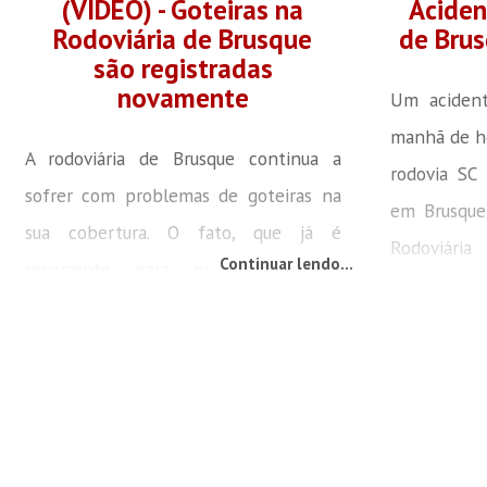
(VÍDEO) - Goteiras na
Aciden
Rodoviária de Brusque
de Brus
são registradas
novamente
Um acident
manhã de ho
A rodoviária de Brusque continua a
rodovia SC 
sofrer com problemas de goteiras na
em Brusque.
sua cobertura. O fato, que já é
Rodoviári
Continuar lendo...
recorrente para os usuários do
ocorrência,
transporte interurbano, voltou a ser
danos mater
registrado na manhã desta sexta-feira
da PMRv co
(23), que foi marcada por pancadas de
uma colis
chuva e tempo nublado. Em um vídeo
veículos. O
enviado por um ouvinte da Rádio
era um FIA