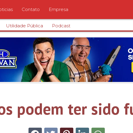
ticias
Contato
Empresa
Utilidade Pública
Podcast
os podem ter sido f