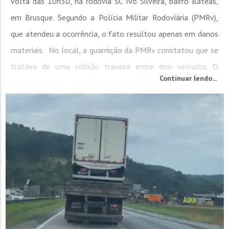
volta das 10h30, na rodovia SC Ivo Silveira, bairro Bateas,
em Brusque. Segundo a Polícia Militar Rodoviária (PMRv),
que atendeu a ocorrência, o fato resultou apenas em danos
materiais. No local, a guarnição da PMRv constatou que se
tratava de uma colisão traseira entre dois veículos. O
Continuar lendo...
primeiro veículo envolvido era um FIAT AUDACE, registrado
no município de...