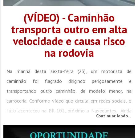
(VÍDEO) - Caminhão
transporta outro em alta
velocidade e causa risco
na rodovia
Na manhã desta sexta-feira (23), um motorista de
caminhão foi flagrado dirigindo perigosamente e
transportando outro caminhão, de modelo menor, na
carroceria. Conforme vídeo que circula em redes sociais, o
fato aconteceu na BR-101, próximo a Navegantes. Ainda
Continuar lendo...
conforme o vídeo, é possível notar que o veículo
transportado encontrava-se suspenso, sem qualquer tipo de