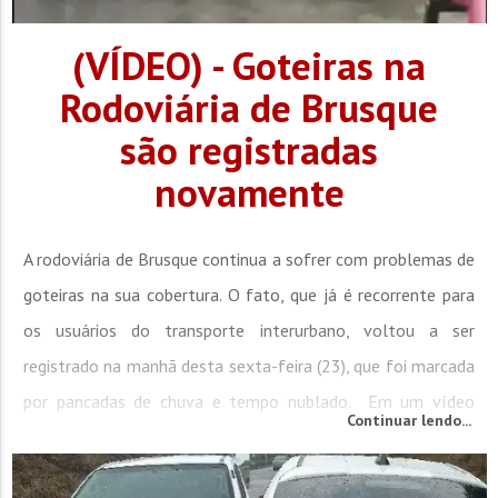
(VÍDEO) - Goteiras na
Rodoviária de Brusque
são registradas
novamente
A rodoviária de Brusque continua a sofrer com problemas de
goteiras na sua cobertura. O fato, que já é recorrente para
os usuários do transporte interurbano, voltou a ser
registrado na manhã desta sexta-feira (23), que foi marcada
por pancadas de chuva e tempo nublado. Em um vídeo
Continuar lendo...
enviado por um ouvinte da Rádio Cidade é possível observar
o chão com poças d’água, ao lado das cadeiras que...