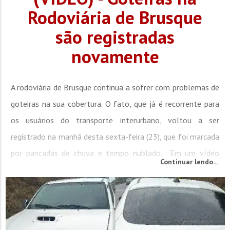
Rodoviária de Brusque
são registradas
novamente
A rodoviária de Brusque continua a sofrer com problemas de
goteiras na sua cobertura. O fato, que já é recorrente para
os usuários do transporte interurbano, voltou a ser
registrado na manhã desta sexta-feira (23), que foi marcada
por pancadas de chuva e tempo nublado. Em um vídeo
Continuar lendo...
enviado por um ouvinte da Rádio Cidade é possível observar
o chão com poças d’água, ao lado das cadeiras que...