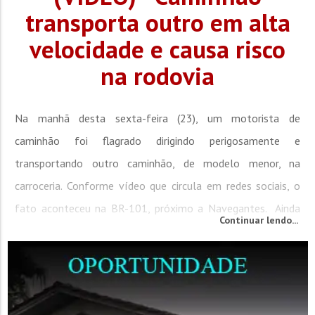
transporta outro em alta
velocidade e causa risco
na rodovia
Na manhã desta sexta-feira (23), um motorista de
caminhão foi flagrado dirigindo perigosamente e
transportando outro caminhão, de modelo menor, na
carroceria. Conforme vídeo que circula em redes sociais, o
fato aconteceu na BR-101, próximo a Navegantes. Ainda
Continuar lendo...
conforme o vídeo, é possível notar que o veículo
transportado encontrava-se suspenso, sem qualquer tipo de
segurança para os condutores que trafegavam na...