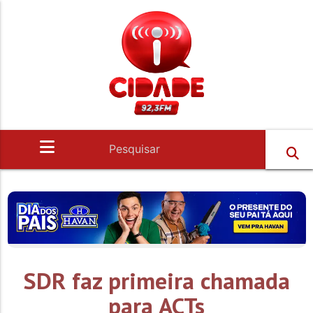
SDR faz primeira chamada
para ACTs