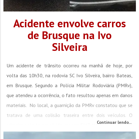
Acidente envolve carros
de Brusque na Ivo
Silveira
Um acidente de trânsito ocorreu na manhã de hoje, por
volta das 10h30, na rodovia SC Ivo Silveira, bairro Bateas,
em Brusque. Segundo a Polícia Militar Rodoviária (PMRv),
que atendeu a ocorrência, o fato resultou apenas em danos
materiais. No local, a guarnição da PMRv constatou que se
tratava de uma colisão traseira entre dois veículos. O
Continuar lendo...
primeiro veículo envolvido era um FIAT AUDACE, registrado
no município de...