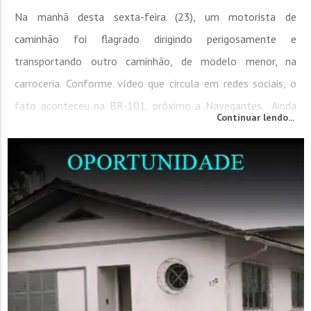
Na manhã desta sexta-feira (23), um motorista de
caminhão foi flagrado dirigindo perigosamente e
transportando outro caminhão, de modelo menor, na
carroceria. Conforme vídeo que circula em redes sociais, o
fato aconteceu na BR-101, próximo a Navegantes. Ainda
Continuar lendo...
conforme o vídeo, é possível notar que o veículo
transportado encontrava-se suspenso, sem qualquer tipo de
segurança para os condutores que trafegavam na...