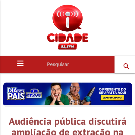
Audiência pública discutirá
ampliação de extração na