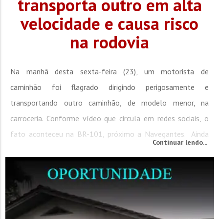
transporta outro em alta
velocidade e causa risco
na rodovia
Na manhã desta sexta-feira (23), um motorista de
caminhão foi flagrado dirigindo perigosamente e
transportando outro caminhão, de modelo menor, na
carroceria. Conforme vídeo que circula em redes sociais, o
fato aconteceu na BR-101, próximo a Navegantes. Ainda
Continuar lendo...
conforme o vídeo, é possível notar que o veículo
transportado encontrava-se suspenso, sem qualquer tipo de
segurança para os condutores que trafegavam na...