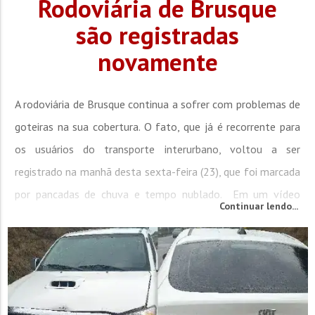
Rodoviária de Brusque
são registradas
novamente
A rodoviária de Brusque continua a sofrer com problemas de
goteiras na sua cobertura. O fato, que já é recorrente para
os usuários do transporte interurbano, voltou a ser
registrado na manhã desta sexta-feira (23), que foi marcada
por pancadas de chuva e tempo nublado. Em um vídeo
Continuar lendo...
enviado por um ouvinte da Rádio Cidade é possível observar
o chão com poças d’água, ao lado das cadeiras que...