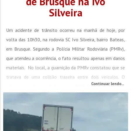
de Brusque na Ivo
Silveira
Um acidente de trânsito ocorreu na manhã de hoje, por
volta das 10h30, na rodovia SC Ivo Silveira, bairro Bateas,
em Brusque. Segundo a Polícia Militar Rodoviária (PMRv),
que atendeu a ocorrência, o fato resultou apenas em danos
materiais. No local, a guarnição da PMRv constatou que se
tratava de uma colisão traseira entre dois veículos. O
Continuar lendo...
primeiro veículo envolvido era um FIAT AUDACE, registrado
no município de...