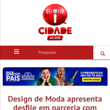
Design de Moda apresenta
desfile em parceria com