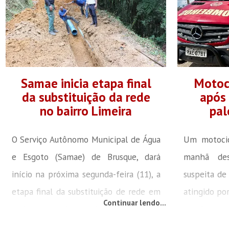
Samae inicia etapa final
Motoci
da substituição da rede
após 
no bairro Limeira
pal
O Serviço Autônomo Municipal de Água
Um motocicl
e Esgoto (Samae) de Brusque, dará
manhã des
início na próxima segunda-feira (11), a
suspeita de
etapa final da substituição de rede em
atingido po
Continuar lendo...
mais um trecho no bairro Limeira. A
se despre
obra, que teve início na ETA da Limeira,
acidente oc