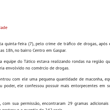
dade
 quinta-feira (7), pelo crime de tráfico de drogas, após 
as 18h, no bairro Centro em Gaspar.
, a equipe do Tático estava realizando rondas na região q
ia envolvido no comércio de drogas.
controu com ele uma pequena quantidade de maconha, eq
 poder, ele confessou possuir mais entorpecentes em su
e, com sua permissão, encontraram 29 gramas adicionai
ecstasy e a quantia de 242 reais.