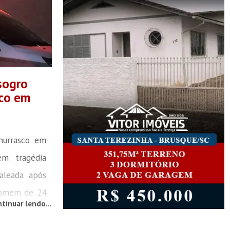
sogro
sco em
hurrasco em
em tragédia
aleada após
homem de 24
tinuar lendo...
omem de 49
tarde desta