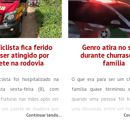
clista fica ferido
Genro atira no 
ser atingido por
durante churra
ete na rodovia
família
ista foi hospitalizado na
O que era para ser um c
ta sexta-feira (8), com
família quase terminou 
 fraturas nas mãos após ser
quando uma pessoa foi b
r um palete de madeira que
uma discussão entre um 
Continuar lendo...
Con
ndeu de um caminhão. O
anos e seu sogro, um h
orreu na rodovia SC-410, no
anos. O fato ocorreu na 