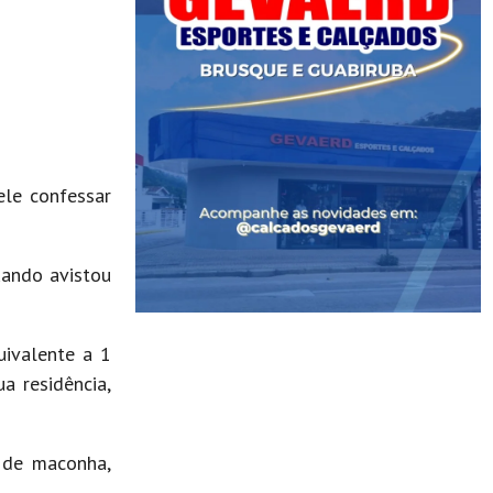
ele confessar
uando avistou
uivalente a 1
a residência,
s de maconha,