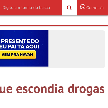
Comercial
ue escondia drogas