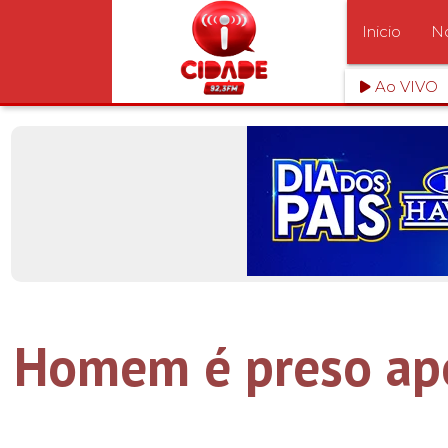
Inicio
No
Ao VIVO
Homem é preso apó