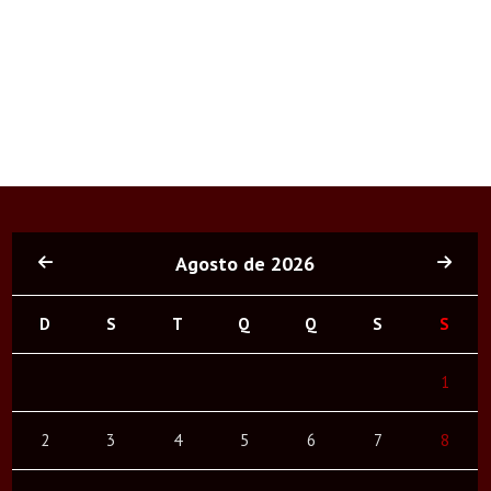
Agosto de 2026
D
S
T
Q
Q
S
S
1
2
3
4
5
6
7
8