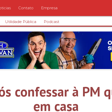
ticias
Contato
Empresa
Utilidade Pública
Podcast
s confessar à PM q
em casa