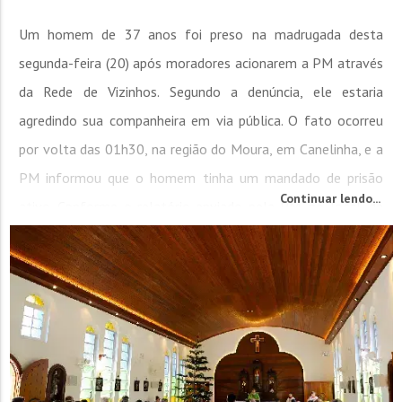
Um homem de 37 anos foi preso na madrugada desta
segunda-feira (20) após moradores acionarem a PM através
da Rede de Vizinhos. Segundo a denúncia, ele estaria
agredindo sua companheira em via pública. O fato ocorreu
por volta das 01h30, na região do Moura, em Canelinha, e a
PM informou que o homem tinha um mandado de prisão
Continuar lendo...
ativo. Conforme o relatório enviado pela PM, no local, de
difícil acesso, pois era necessário caminhar...