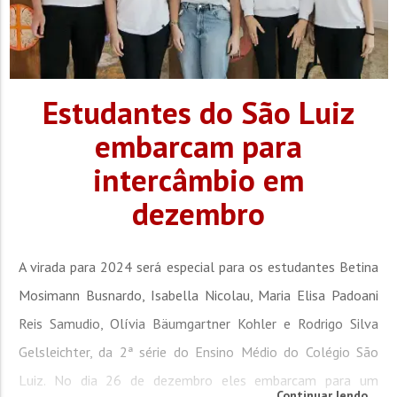
Estudantes do São Luiz
embarcam para
intercâmbio em
dezembro
A virada para 2024 será especial para os estudantes Betina
Mosimann Busnardo, Isabella Nicolau, Maria Elisa Padoani
Reis Samudio, Olívia Bäumgartner Kohler e Rodrigo Silva
Gelsleichter, da 2ª série do Ensino Médio do Colégio São
Luiz. No dia 26 de dezembro eles embarcam para um
Continuar lendo...