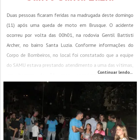
Duas pessoas ficaram feridas na madrugada deste domingo
(11) após uma queda de moto em Brusque. O acidente
ocorreu por volta das 00h01, na rodovia Gentil Battisti
Archer, no bairro Santa Luzia. Conforme informações do
Corpo de Bombeiros, no local foi constatado que a equipe
do SAMU estava prestando atendimento a uma das vítimas,
Continuar lendo...
um homem de 31 anos, consciente e orientado,
apresentando uma fratura na perna esquerda. Ele recebeu
os primeiros atendimentos...