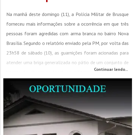
Na manhã deste domingo (11), a Polícia Militar de Brusque
forneceu mais informações sobre a ocorrência em que três
pessoas foram agredidas com arma branca no bairro Nova
Brasília. Segundo o relatório enviado pela PM, por volta das
23h58 de sábado (10), as guarnições foram acionadas para
atender uma briga generalizada no pátio de um conjunto de
Continuar lendo...
kitnets. Ao chegar ao local, os militares constataram que
um...