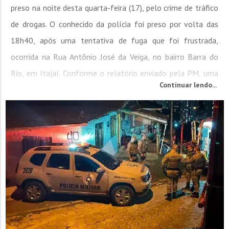
preso na noite desta quarta-feira (17), pelo crime de tráfico
de drogas. O conhecido da polícia foi preso por volta das
18h40, após uma tentativa de fuga que foi frustrada,
ocorrida na Rua Antônio José da Veiga, no bairro Barra do
Rio, em Itajaí. Conforme o relatório enviado pela PM, uma
Continuar lendo...
guarnição realizava rondas pela região quando flagrou uma...