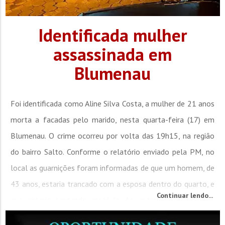
Identificada mulher
assassinada em
Blumenau
Foi identificada como Aline Silva Costa, a mulher de 21 anos
morta a facadas pelo marido, nesta quarta-feira (17) em
Blumenau. O crime ocorreu por volta das 19h15, na região
do bairro Salto. Conforme o relatório enviado pela PM, no
local as guarnições foram informadas de que um homem, de
43 anos, estaria trancado com a esposa dentro do quarto, e
Continuar lendo...
que estaria tentando matá-la. Ao entrar no quarto, os
agentes encontraram os dois na cama, com muito sangue...