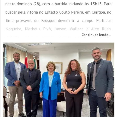
neste domingo (28), com a partida iniciando às 15h45. Para
buscar pela vitória no Estádio Couto Pereira, em Curitiba, no
time provável do Brusque devem ir a campo Matheus
Nogueira, Matheus Pivô, Ianson, Wallace e Alex Ruan.
Continuar lendo...
Rodolfo Potiguar, Serrato, Dionísio, Dentinho, Paulinho
Mocellin e Gulherme...