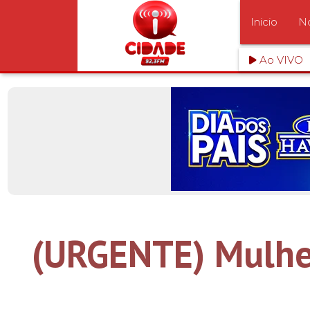
Inicio
No
Ao VIVO
(URGENTE) Mulher