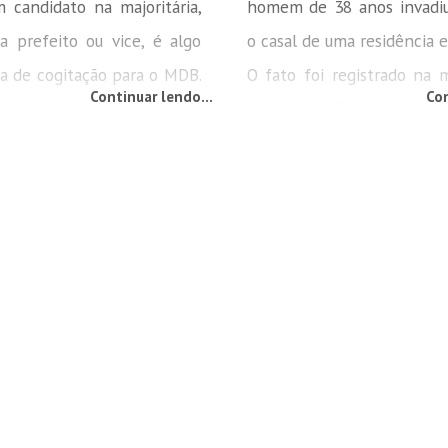
 candidato na majoritária,
homem de 38 anos invadi
ra prefeito ou vice, é algo
o casal de uma residência 
ra de cogitação para o MDB.
O fato foi registrado na
Continuar lendo...
Con
 é do atual presidente da
domingo (12), por volta
rovisória da legenda no
acordo com o site Menina, 
o vereador Nick Imhof. Ele
relataram que quando c
o assunto em entrevista ao
casa viram o homem en
ádio Revista Cidade, da
senhora de 60 anos com
e, desta segunda-feira (13).
leão’’. Ele ainda resistiu
dos policiais, dando chutes, 