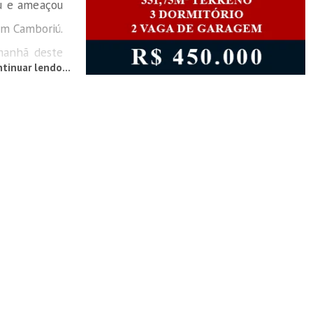
u e ameaçou
em Camboriú.
 manhã deste
tinuar lendo...
 de 10h. De
os policiais
hegaram na
forcando a
 um ‘’mata
 à abordagem
socos...