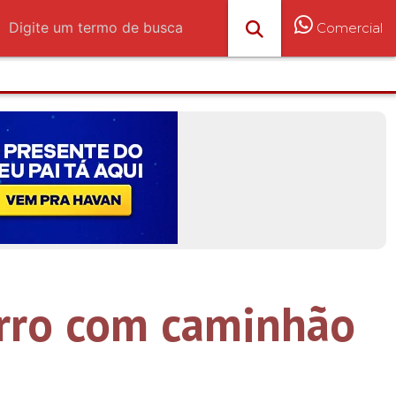
Comercial
arro com caminhão