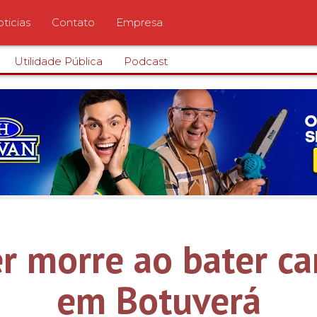
ticias
Contato
Empresa
Utilidade Pública
Podcast
 morre ao bater c
em Botuverá