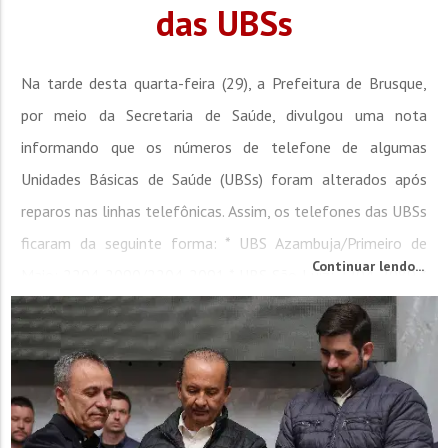
das UBSs
Na tarde desta quarta-feira (29), a Prefeitura de Brusque,
por meio da Secretaria de Saúde, divulgou uma nota
informando que os números de telefone de algumas
Unidades Básicas de Saúde (UBSs) foram alterados após
reparos nas linhas telefônicas. Assim, os telefones das UBSs
ficaram da seguinte forma: * UBS Azambuja/Primeiro de
Continuar lendo...
Maio: 2204-2090/2204-2091 * UBS São Luiz: 2204-2089 *
UBS Centro: 2204-2092 * UBS Limeira Alta: 2204-2088 *...