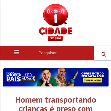
Homem transportando
crianças é preso com