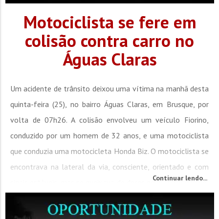
Motociclista se fere em
colisão contra carro no
Águas Claras
Um acidente de trânsito deixou uma vítima na manhã desta
quinta-feira (25), no bairro Águas Claras, em Brusque, por
volta de 07h26. A colisão envolveu um veículo Fiorino,
conduzido por um homem de 32 anos, e uma motociclista
que conduzia uma motocicleta Honda Biz. O motociclista se
encontrava na lateral da via, consciente, orientado e com
Continuar lendo...
sinais estáveis, mas se queixava de dores no braço esquerdo,
próximo ao ombro, além...