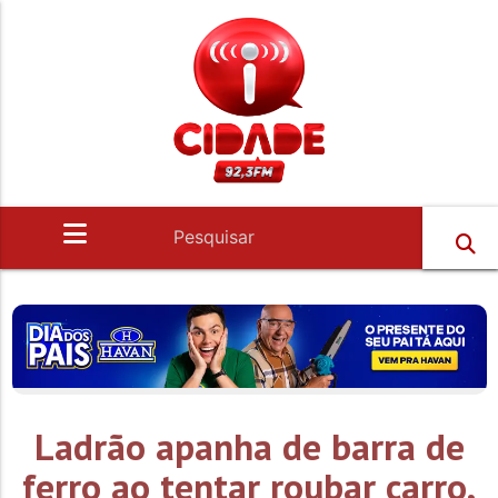
Ladrão apanha de barra de
ferro ao tentar roubar carro,