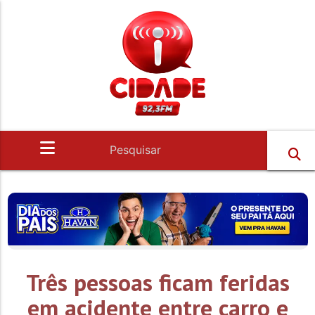
Três pessoas ficam feridas
em acidente entre carro e