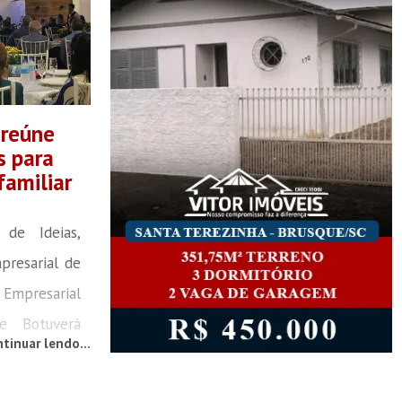
 reúne
s para
familiar
de Ideias,
presarial de
 Empresarial
e Botuverá
tinuar lendo...
ca de 200
rça-feira, 3