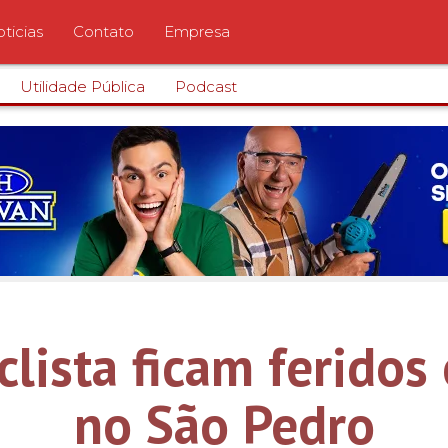
ticias
Contato
Empresa
Utilidade Pública
Podcast
clista ficam ferido
no São Pedro