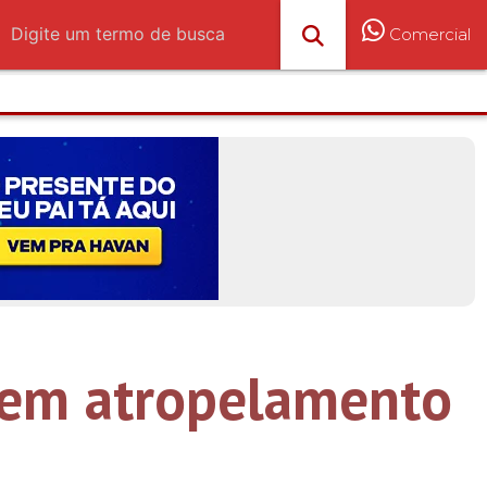
Comercial
s em atropelamento