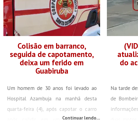
Colisão em barranco,
(VI
seguida de capotamento,
atual
deixa um ferido em
do ac
Guabiruba
Um homem de 30 anos foi levado ao
Na tarde des
Hospital Azambuja na manhã desta
de Bombeiro
quarta-feira (4), após capotar o carro
informaçõe
Continuar lendo...
após colidir em um barranco em
duas motos,
Guabiruba. O acidente ocorreu por volta
08h19 na ru