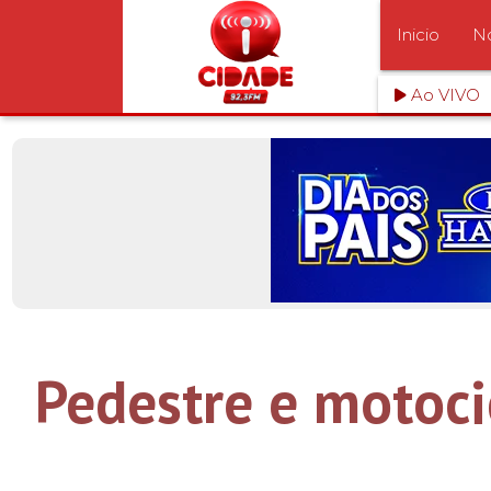
Inicio
No
Ao VIVO
Pedestre e motoci