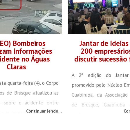
DEO) Bombeiros
Jantar de Ideias
izam informações
200 empresário
idente no Águas
discutir sucessão 
Claras
A 2ª edição do Jantar 
ta quarta-feira (4), o Corpo
promovido pelo Núcleo Em
s de Brusque atualizou as
Guabiruba, da Associação
s sobre o acidente entre
de Brusque, Guabiruba 
Continuar lendo...
Con
 que ocorreu por volta das
(ACIBr), reuniu cer
a Florianópolis, no bairro
empresários na noite de te