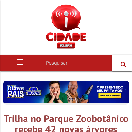
Trilha no Parque Zoobotânico
recebe 42 novas árvores