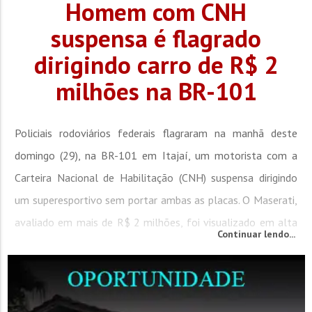
Homem com CNH
suspensa é flagrado
dirigindo carro de R$ 2
milhões na BR-101
Policiais rodoviários federais flagraram na manhã deste
domingo (29), na BR-101 em Itajaí, um motorista com a
Carteira Nacional de Habilitação (CNH) suspensa dirigindo
um superesportivo sem portar ambas as placas. O Maserati,
avaliado em mais de R$ 2 milhões, foi visualizado em alta
Continuar lendo...
velocidade mudando de faixa entre os veículos. As placas
foram localizadas escondidas dentro do porta-malas. O
motorista, de 44 anos, estava com a CNH suspensa...