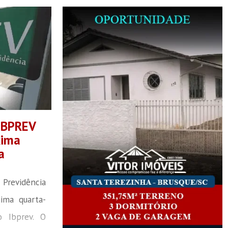
 IBPREV
xima
a
 Previdência
xima quarta-
o Ibprev. O