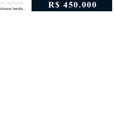
res públicos
tinuar lendo...
sados em
previdência.
Plenário da
readores, a
ntro contará
dando temas
Rubim,...