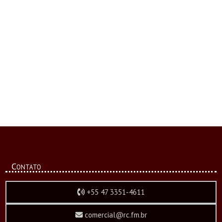
Contato
+55 47 3351-4611
comercial@rc.fm.br