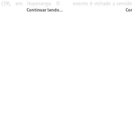
a (29), em Ituporanga. O
evento é voltado a servido
Continuar lendo...
Con
aconteceu por volta de
e demais interes
Estrada Geral Rio Areias.
planejamento financeiro e 
uentava a escola municipal
O seminário ocorrerá no 
agiustina, que publicou uma
Câmara Municipal de Ve
ar nas redes sociais. “É com
partir das 18 horas. O enco
pesar que anunciamos o
com três palestras abor
o do nosso aluno Josias
atuais e relevantes. Rafael 
ssas condolências aos
 amigos por esta perda...