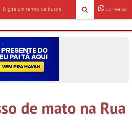
Comercial
sso de mato na Rua