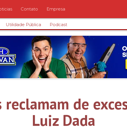
ticias
Contato
Empresa
Utilidade Pública
Podcast
 reclamam de exce
Luiz Dada