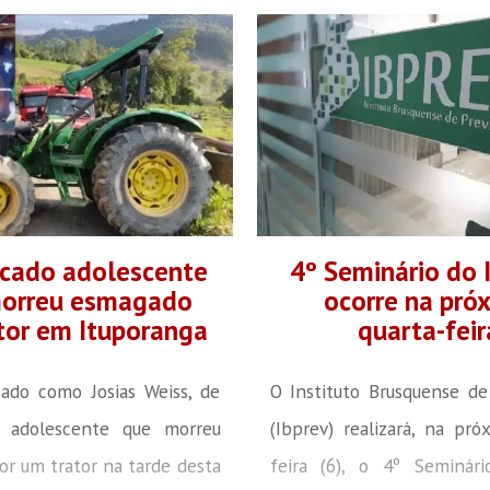
ficado adolescente
4º Seminário do
orreu esmagado
ocorre na pró
ator em Ituporanga
quarta-feir
icado como Josias Weiss, de
O Instituto Brusquense de
 adolescente que morreu
(Ibprev) realizará, na pró
r um trator na tarde desta
feira (6), o 4º Seminári