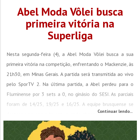
Abel Moda Vôlei busca
primeira vitória na
Superliga
Nesta segunda-feira (4), a Abel Moda Vôlei busca a sua
primeira vitória na competição, enfrentando o Mackenzie, às
21h30, em Minas Gerais. A partida será transmitida ao vivo
pelo SporTV 2. Na última partida, a Abel perdeu para o
Fluminense por 3 sets a 0, no ginásio do SESI. As parciais
foram de 14/25, 19/25 e 16/25. A equipe brusquense se
Continuar lendo...
destacou no segundo set, quando chegou a abrir 5 a 0 e
esteve à frente no placar em diversos...