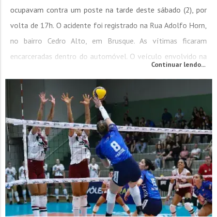
ocupavam contra um poste na tarde deste sábado (2), por
volta de 17h. O acidente foi registrado na Rua Adolfo Horn,
no bairro Cedro Alto, em Brusque. As vítimas ficaram
encarceradas dentro do automóvel. O veículo envolvido na
Continuar lendo...
colisão era um GM Vectra preto. Ele tinha como ocupante
um jovem de 20 anos e uma passageira de 24 anos. Segundo
o Corpo de Bombeiros, a colisão foi lateral,...