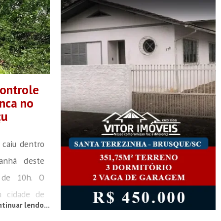
controle
enca no
çu
 caiu dentro
anhã deste
 de 10h. O
na cidade de
tinuar lendo...
do Itajaí.