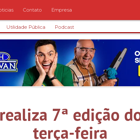
ticias
Contato
Empresa
Utilidade Pública
Podcast
realiza 7ª edição d
terça-feira