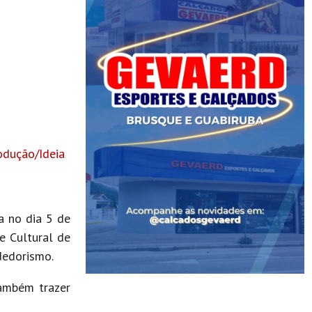
ão/Ideia
a no dia 5 de
 e Cultural de
dedorismo.
ambém trazer