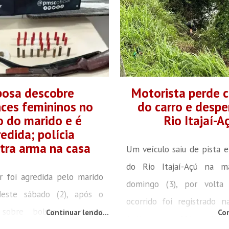
posa descobre
Motorista perde 
ces femininos no
do carro e desp
o do marido e é
Rio Itajaí-A
edida; polícia
tra arma na casa
Um veículo saiu de pista e
do Rio Itajaí-Açú na m
 foi agredida pelo marido
domingo (3), por volta
este sábado (2), após o
ocorrido foi registrado 
r sobre bolsas e roupas
Continuar lendo...
Con
Apiúna, no Médio Vale 
entro do seu carro. O caso