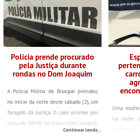
Polícia prende procurado
Es
pela Justiça durante
perten
rondas no Dom Joaquim
carr
agr
encon
A Polícia Militar de Brusque prendeu,
no início da noite deste sábado (2), um
Uma mulher
foragido da Justiça. O caso ocorreu por
na noite d
volta de 18h45, no bairro Dom Joaquim.
questiona
Continuar lendo...
Segundo a PM, a prisão aconteceu
femininas d