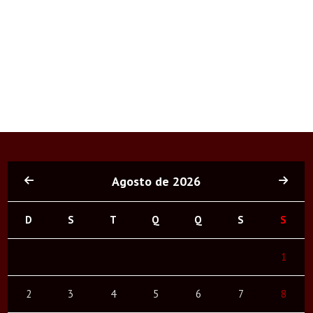
Agosto de 2026
D
S
T
Q
Q
S
S
1
2
3
4
5
6
7
8