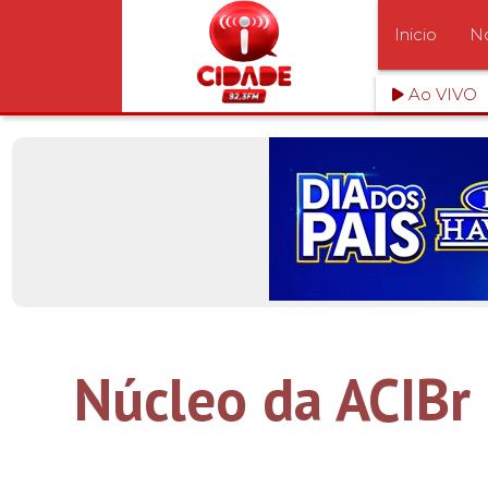
Inicio
No
Ao VIVO
Núcleo da ACIBr 