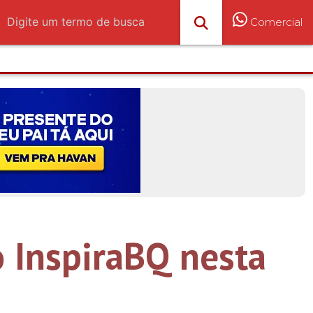
Comercial
o InspiraBQ nesta