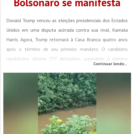
Bolsonaro se manifesta
Donald Trump venceu as eleições presidenciais dos Estados
Unidos em uma disputa acirrada contra sua rival, Kamala
Harris. Agora, Trump retornará à Casa Branca quatro anos
após o término de seu primeiro mandato. O candidato
republicano obteve 277 delegados, superando o número
Continuar lendo...
mínimo de 270 necessários para garantir a maioria no
Colégio Eleitoral e vencer a eleição. A vitória de Trump foi
confirmada com...