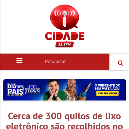
Cerca de 300 quilos de lixo
eletrônico são recolhidos no