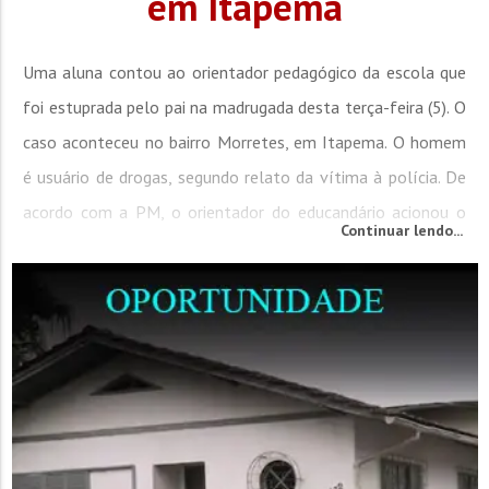
em Itapema
Uma aluna contou ao orientador pedagógico da escola que
foi estuprada pelo pai na madrugada desta terça-feira (5). O
caso aconteceu no bairro Morretes, em Itapema. O homem
é usuário de drogas, segundo relato da vítima à polícia. De
acordo com a PM, o orientador do educandário acionou o
Continuar lendo...
190 após a estudante de 14 anos tê-lo comunicado sobre o
abuso sexual por parte do pai, ocorrido durante à noite. A
mãe da...