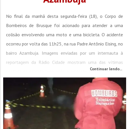
No final da manhã desta segunda-feira (18), o Corpo de
Bombeiros de Brusque foi acionado para atender a uma
colisão envolvendo uma moto e uma bicicleta. O acidente
ocorreu por volta das 11h25, na rua Padre Antônio Eising, no
bairro Azambuja. Imagens enviadas por um internauta à
reportagem da Rádio Cidade mostram uma das vítimas
Continuar lendo...
sentada na calçada logo após o acidente. De acordo com o
registro do Corpo de Bombeiros, uma das...