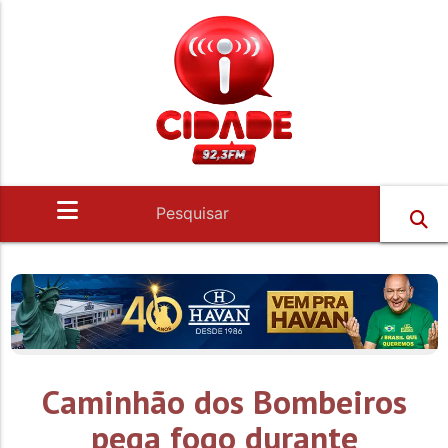
Caminhão dos Bombeiros
pega fogo durante