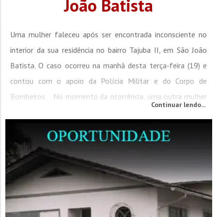
João Batista
Uma mulher faleceu após ser encontrada inconsciente no
interior da sua residência no bairro Tajuba II, em São João
Batista. O caso ocorreu na manhã desta terça-feira (19) e
contou com o apoio da Polícia Militar e do Corpo de
Bombeiros. No momento da ocorrência, uma outra mulher
Continuar lendo...
que também estaria na casa foi quem pediu por ajuda,
acionando o Samu. No entanto, o serviço não se deslocou
até o...