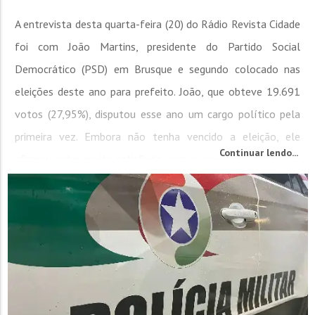
A entrevista desta quarta-feira (20) do Rádio Revista Cidade
foi com João Martins, presidente do Partido Social
Democrático (PSD) em Brusque e segundo colocado nas
eleições deste ano para prefeito. João, que obteve 19.691
votos (27,95%), disputou esse ano um cargo político pela
primeira vez. Embora não tenha vencido a eleição, ele
Continuar lendo...
afirmou estar muito satisfeito com o resultado, tendo em
vista que era uma pessoa...