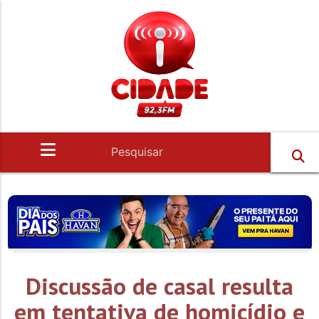
Discussão de casal resulta
em tentativa de homicídio e