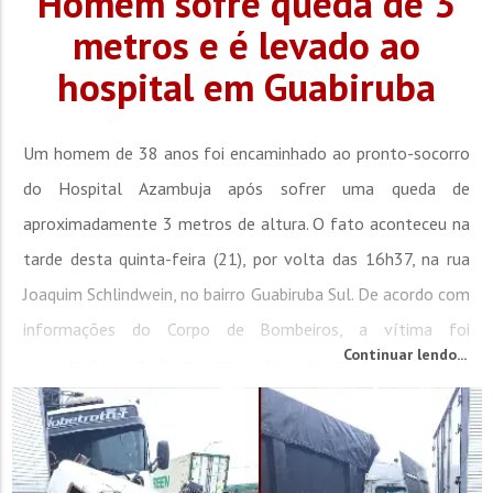
Homem sofre queda de 3
metros e é levado ao
hospital em Guabiruba
Um homem de 38 anos foi encaminhado ao pronto-socorro
do Hospital Azambuja após sofrer uma queda de
aproximadamente 3 metros de altura. O fato aconteceu na
tarde desta quinta-feira (21), por volta das 16h37, na rua
Joaquim Schlindwein, no bairro Guabiruba Sul. De acordo com
informações do Corpo de Bombeiros, a vítima foi
Continuar lendo...
encontrada sentada em uma cadeira, dentro da garagem da
residência, consciente e orientada. Ele relatou que caiu de
cerca de 3 metros,...