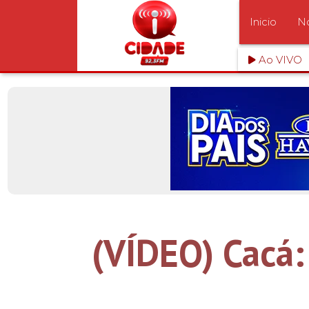
Inicio
No
Ao VIVO
(VÍDEO) Cacá