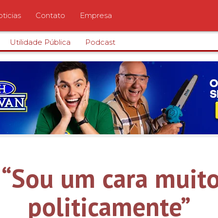
ticias
Contato
Empresa
Utilidade Pública
Podcast
: “Sou um cara muit
politicamente”