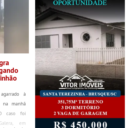
gra
egando
minhão
agarrado à
o na manhã
 O caso foi
Galera, em