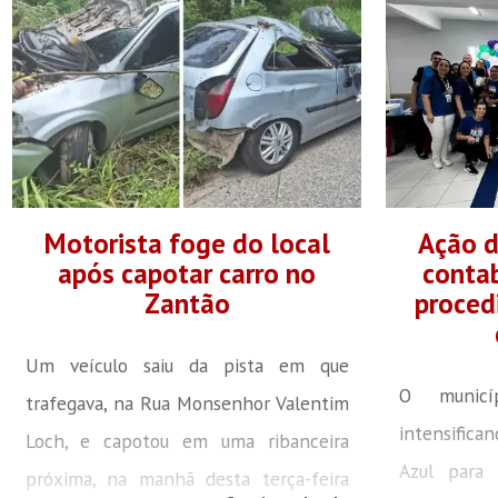
Motorista foge do local
Ação 
após capotar carro no
contab
Zantão
proced
Um veículo saiu da pista em que
O municí
trafegava, na Rua Monsenhor Valentim
intensific
Loch, e capotou em uma ribanceira
Azul para 
próxima, na manhã desta terça-feira