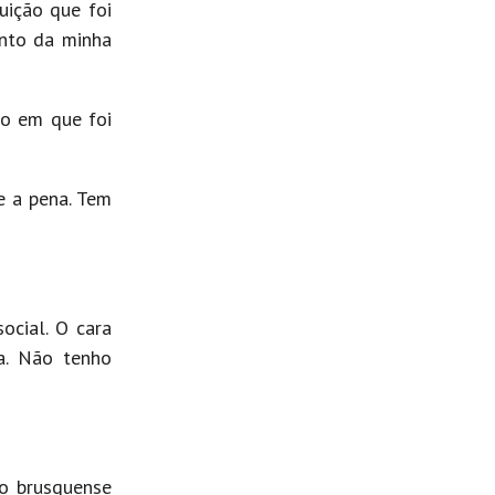
uição que foi
ento da minha
ão em que foi
e a pena. Tem
ocial. O cara
a. Não tenho
vo brusquense