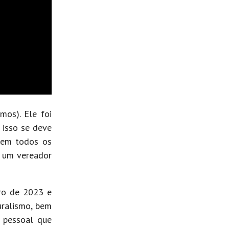
mos). Ele foi
 isso se deve
e em todos os
i um vereador
bro de 2023 e
uralismo, bem
e pessoal que