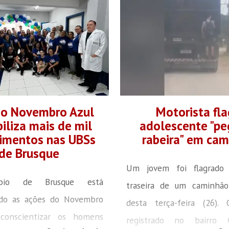
do Novembro Azul
Motorista fla
iliza mais de mil
adolescente "p
imentos nas UBSs
rabeira" em ca
de Brusque
Um jovem foi flagrado 
pio de Brusque está
traseira de um caminhã
ando as ações do Novembro
desta terça-feira (26).
conscientizar os homens
registrado no bairro 