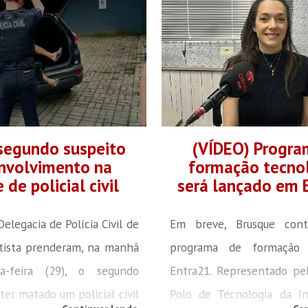
segundo suspeito
(VÍDEO) Progra
nvolvimento na
formação tecno
 de policial civil
será lançado em 
 Delegacia de Polícia Civil de
Em breve, Brusque con
tista prenderam, na manhã
programa de formação t
a-feira (29), o segundo
Entra21. Representado pe
ter matado um policial civil
Polo de Tecnologia da I