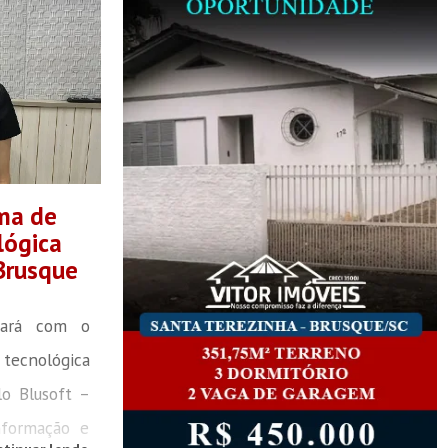
ma de
lógica
Brusque
tará com o
ecnológica
lo Blusoft –
nformação e