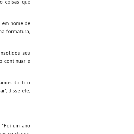
ão coisas que
ou em nome de
ma formatura,
onsolidou seu
o continuar e
vamos do Tiro
r", disse ele,
. "Foi um ano
mar soldados,