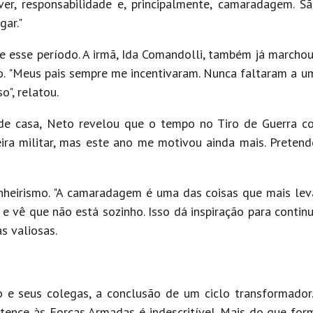
ver, responsabilidade e, principalmente, camaradagem. S
ar."
te esse período. A irmã, Ida Comandolli, também já march
o. "Meus pais sempre me incentivaram. Nunca faltaram a u
o", relatou.
 de casa, Neto revelou que o tempo no Tiro de Guerra c
eira militar, mas este ano me motivou ainda mais. Pretend
nheirismo. "A camaradagem é uma das coisas que mais le
 e vê que não está sozinho. Isso dá inspiração para continua
s valiosas.
 e seus colegas, a conclusão de um ciclo transformador
rtence às Forças Armadas é indescritível. Mais do que for