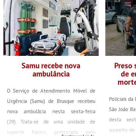
Samu recebe nova
Preso 
ambulância
de e
morte
O Serviço de Atendimento Móvel de
Policiais da
Urgência (Samu) de Brusque recebeu
São João Ba
nova ambulâcia nesta sexta-feira
desta sext
(29). Trata-se de uma unidade de
suspeito de 
suporte básico, gerenciada pela