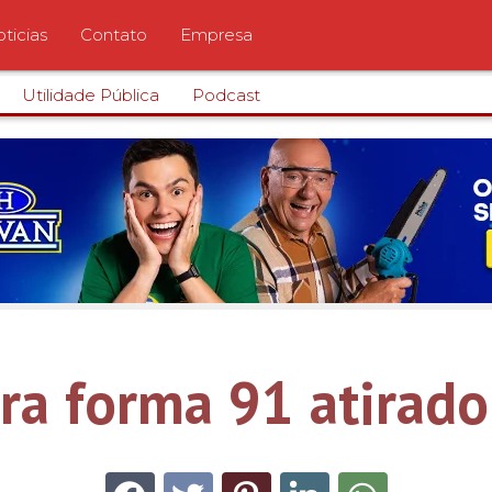
ticias
Contato
Empresa
Utilidade Pública
Podcast
rra forma 91 atirad