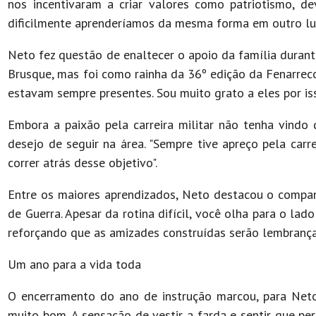
nos incentivaram a criar valores como patriotismo, de
dificilmente aprenderíamos da mesma forma em outro lug
Neto fez questão de enaltecer o apoio da família duran
Brusque, mas foi como rainha da 36º edição da Fenarrec
estavam sempre presentes. Sou muito grato a eles por iss
Embora a paixão pela carreira militar não tenha vindo
desejo de seguir na área. "Sempre tive apreço pela carr
correr atrás desse objetivo".
Entre os maiores aprendizados, Neto destacou o compa
de Guerra. Apesar da rotina difícil, você olha para o lado
reforçando que as amizades construídas serão lembrança
Um ano para a vida toda
O encerramento do ano de instrução marcou, para Neto
muito bom. A sensação de vestir a farda e sentir que pe