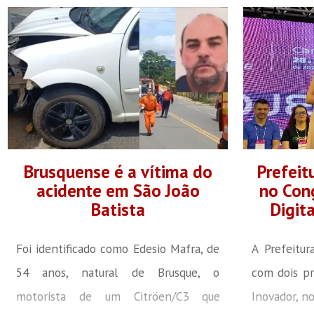
Brusquense é a vítima do
Prefeit
acidente em São João
no Con
Batista
Digita
Foi identificado como Edesio Mafra, de
A Prefeitur
54 anos, natural de Brusque, o
com dois pr
motorista de um Citröen/C3 que
Inovador, n