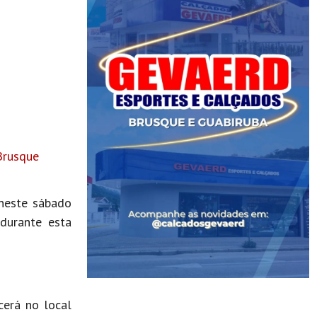
Brusque
 neste sábado
 durante esta
cerá no local