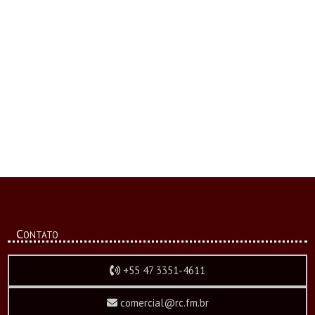
Contato
+55 47 3351-4611
comercial@rc.fm.br