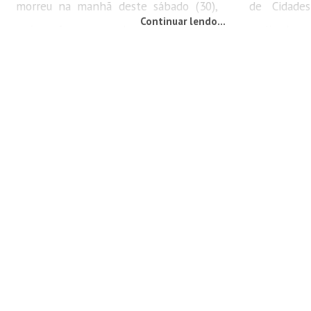
morreu na manhã deste sábado (30),
de Cidades
Continuar lendo...
após sofrer um mal súbito e colidir
realizado p
contra um muro. O acidente ocorreu
parceria co
por volta das 09h40, na rua João
nesta sexta
Andregtoni, no bairro Tajuba I, em São
Um dos pr
João Batista. Conforme informado
GeoBrusque
pelos bombeiros à Rádio Clube, a
que facili
equipe foi acionada após a colisão e
sobre ter
chegou rapidamente ao local,...
município. A 