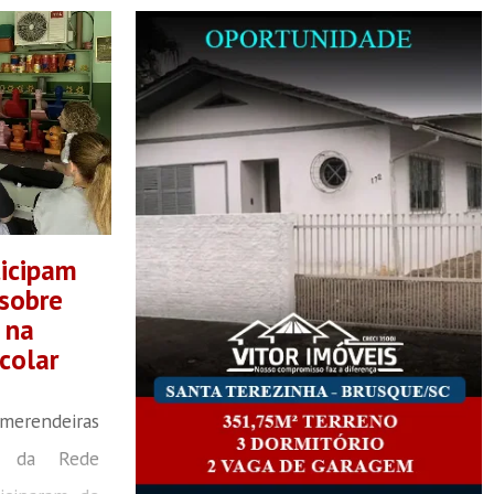
ticipam
 sobre
 na
colar
merendeiras
es da Rede