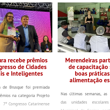
ura recebe prêmios
Merendeiras par
gresso de Cidades
de capacitação
is e Inteligentes
boas práticas
alimentação es
a de Brusque foi premiada
Nas últimas semanas, as 
êmios na categoria Projeto
das unidades escolar
o 7º Congresso Catarinense