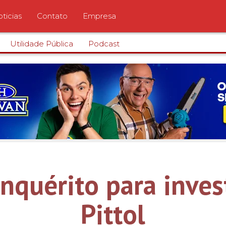
ticias
Contato
Empresa
Utilidade Pública
Podcast
inquérito para inve
Pittol