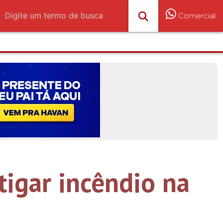
Comercial
stigar incêndio na