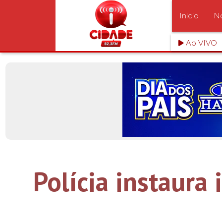
Inicio
No
Ao VIVO
Polícia instaura 