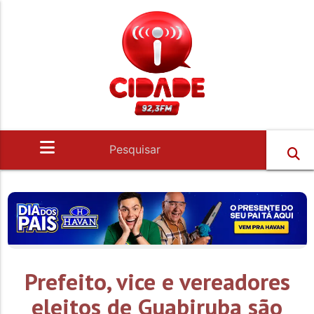
Prefeito, vice e vereadores
eleitos de Guabiruba são