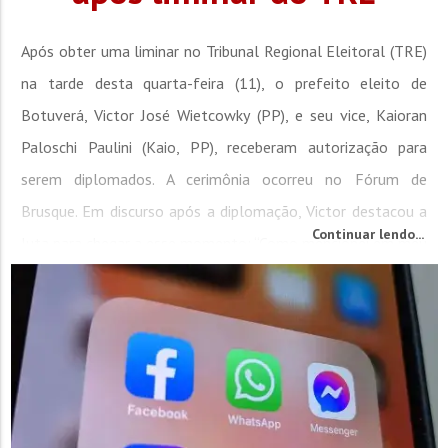
Após obter uma liminar no Tribunal Regional Eleitoral (TRE)
na tarde desta quarta-feira (11), o prefeito eleito de
Botuverá, Victor José Wietcowky (PP), e seu vice, Kaioran
Paloschi Paulini (Kaio, PP), receberam autorização para
serem diplomados. A cerimônia ocorreu no Fórum de
Brusque. Em discurso após a diplomação, Victor destacou a
Continuar lendo...
luta para chegar a esse momento: “Como mencionei em meu
discurso, todos os meus...