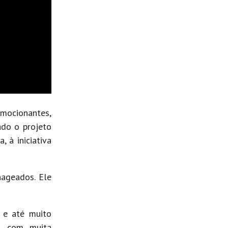
emocionantes,
ado o projeto
 à iniciativa
nageados. Ele
z e até muito
o, com muita