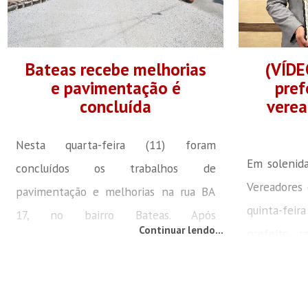
Bateas recebe melhorias
(VÍDE
e pavimentação é
pref
concluída
verea
Nesta quarta-feira (11) foram
Em solenida
concluídos os trabalhos de
Vereadores 
pavimentação e melhorias na rua BA
quinta-feir
17, no bairro Bateas. Após
Continuar lendo...
prefeito r
aproximadamente 15 dias de trabalho,
Vechi (PL)
a via, que conta com cerca de 200
Batisti – D
metros de extensão e seis metros de
eleitos no 