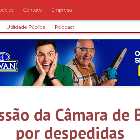
ticias
Contato
Empresa
Utilidade Pública
Podcast
essão da Câmara de 
por despedidas