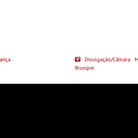
ança
Divulgação/Câmara Mu
Brusque