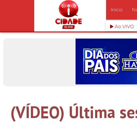
Inicio
No
Ao VIVO
(VÍDEO) Última s