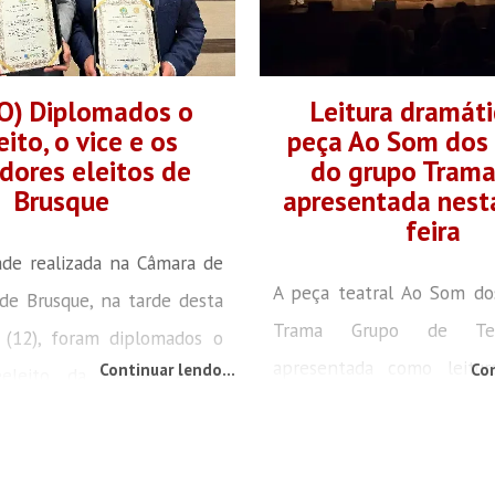
O) Diplomados o
Leitura dramáti
eito, o vice e os
peça Ao Som dos 
dores eleitos de
do grupo Trama,
Brusque
apresentada nest
feira
de realizada na Câmara de
A peça teatral Ao Som do
de Brusque, na tarde desta
Trama Grupo de Tea
a (12), foram diplomados o
apresentada como leitur
Continuar lendo...
Con
eeleito da cidade, André
nesta sexta-feira, 13, às 19
, o vice-prefeito André
Fundação Cultural de Brusq
eco (PL) e os 15 vereadores
cena, estarão alunos do cur
pleito municipal deste ano.