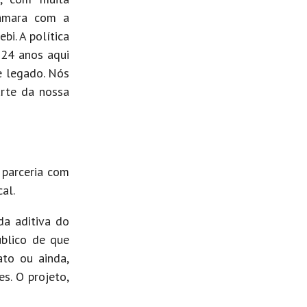
Câmara com a
bi. A política
 24 anos aqui
e legado. Nós
arte da nossa
 parceria com
al.
da aditiva do
úblico de que
ato ou ainda,
s. O projeto,