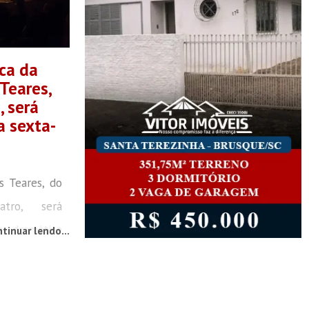
ca da
Teares,
 será
a sexta-
s Teares, do
tro, será
a dramática
tinuar lendo...
h, no hall da
ue (FCB). Em
so de teatro