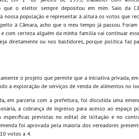
nça que o eleitor sempre depositou em mim. Saio da 
à nossa população e representar à altura os votos que rece
speito à Câmara, acho que o meu tempo já passou. Foram
o, e com certeza alguém da minha família vai continuar ess
eja diretamente ou nos bastidores, porque política faz p
amente o projeto que permite que a iniciativa privada, em
indo a exploração de serviços de venda de alimentos no loc
ada, em parceria com a prefeitura, foi discutida uma emen
ionária, a cobrança de ingresso para acesso ao espaço p
s específicas previstas no edital de licitação e no contr
 emenda foi aprovada pela maioria dos vereadores presente
10 votos a 4.