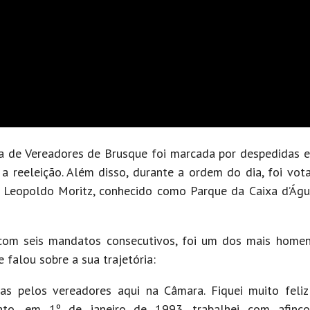
ra de Vereadores de Brusque foi marcada por despedidas 
 reeleição. Além disso, durante a ordem do dia, foi vot
Leopoldo Moritz, conhecido como Parque da Caixa d’Água,
 com seis mandatos consecutivos, foi um dos mais home
falou sobre a sua trajetória:
as pelos vereadores aqui na Câmara. Fiquei muito feli
to, em 1º de janeiro de 1993, trabalhei com afinc