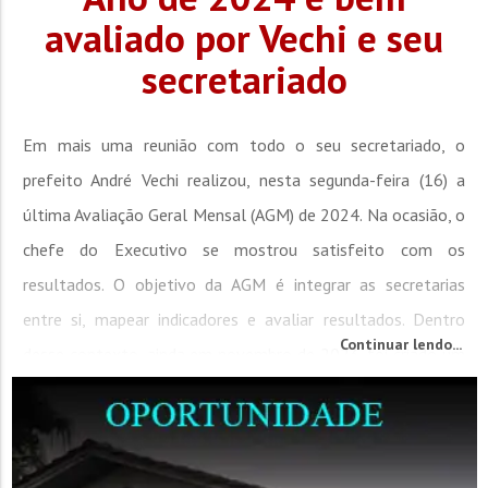
avaliado por Vechi e seu
secretariado
Em mais uma reunião com todo o seu secretariado, o
prefeito André Vechi realizou, nesta segunda-feira (16) a
última Avaliação Geral Mensal (AGM) de 2024. Na ocasião, o
chefe do Executivo se mostrou satisfeito com os
resultados. O objetivo da AGM é integrar as secretarias
entre si, mapear indicadores e avaliar resultados. Dentro
Continuar lendo...
desse contexto, ainda em novembro de 2023, foi criado um
portfólio de projetos estratégicos com 19...