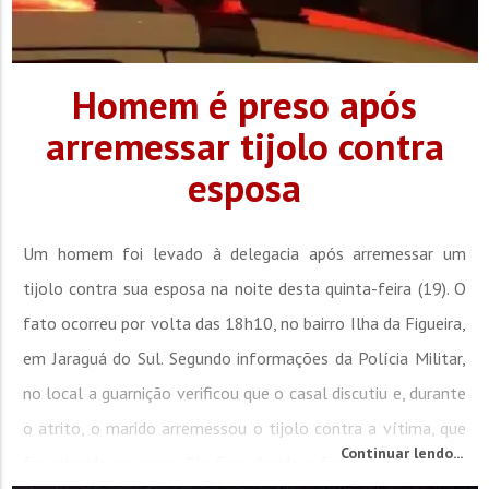
Homem é preso após
arremessar tijolo contra
esposa
Um homem foi levado à delegacia após arremessar um
tijolo contra sua esposa na noite desta quinta-feira (19). O
fato ocorreu por volta das 18h10, no bairro Ilha da Figueira,
em Jaraguá do Sul. Segundo informações da Polícia Militar,
no local a guarnição verificou que o casal discutiu e, durante
o atrito, o marido arremessou o tijolo contra a vítima, que
Continuar lendo...
foi atingida na perna. Ela ficou ferida e foi encaminhada ao