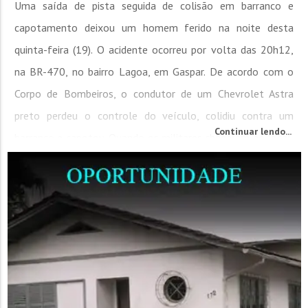
Uma saída de pista seguida de colisão em barranco e
capotamento deixou um homem ferido na noite desta
quinta-feira (19). O acidente ocorreu por volta das 20h12,
na BR-470, no bairro Lagoa, em Gaspar. De acordo com o
Corpo de Bombeiros, o condutor de um Chevrolet Astra
preto perdeu o controle do veículo, colidiu contra um
Continuar lendo...
barranco e capotou. Quando os militares chegaram ao local,
o homem estava andando pela cena do acidente. Ele
relatou ter saído do carro...