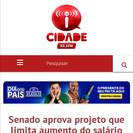
Senado aprova projeto que
limita aumento do salário