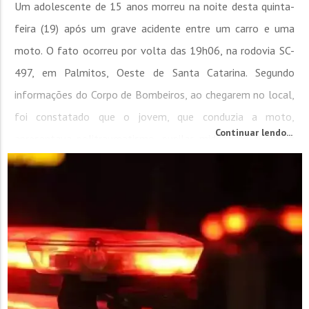
Um adolescente de 15 anos morreu na noite desta quinta-
feira (19) após um grave acidente entre um carro e uma
moto. O fato ocorreu por volta das 19h06, na rodovia SC-
497, em Palmitos, Oeste de Santa Catarina. Segundo
informações do Corpo de Bombeiros, ao chegarem no local,
foi constatado que o jovem, que conduzia a moto,
Continuar lendo...
apresentava politraumatismo, pupilas midriáticas e rigidez
cadavérica, levando à constatação do óbito ainda no local. A
Polícia Militar registrou a ocorrência,...