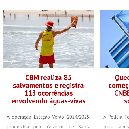
CBM realiza 85
Qued
salvamentos e registra
começa
113 ocorrências
CNBB
envolvendo águas-vivas
s
A operação Estação Verão 2024/2025,
A Polícia F
promovida pelo Governo de Santa
para apur