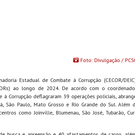
Foto: Divulgação / PCS
denadoria Estadual de Combate à Corrupção (CECOR/DEIC)
ECORs) ao longo de 2024. De acordo com o coordenad
 à Corrupção deflagraram 39 operações policiais, abran
aná, São Paulo, Mato Grosso e Rio Grande do Sul. Além 
ntros como Joinville, Blumenau, São José, Tubarão, Cur
de busca e apreensão e 40 afastamentos de cargo, além