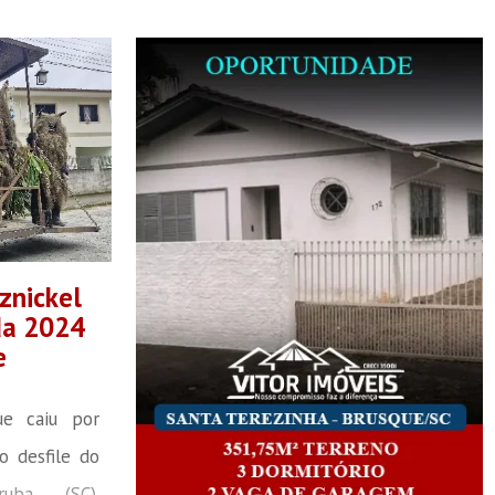
znickel
da 2024
e
e caiu por
o desfile do
ruba (SC).