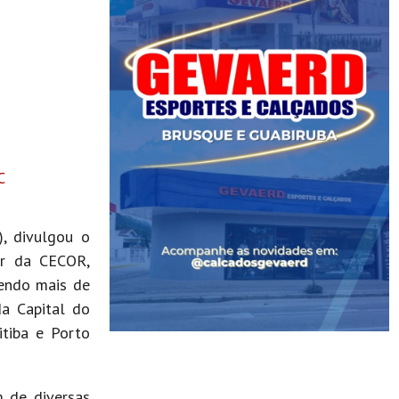
C
, divulgou o
or da CECOR,
gendo mais de
da Capital do
itiba e Porto
 de diversas