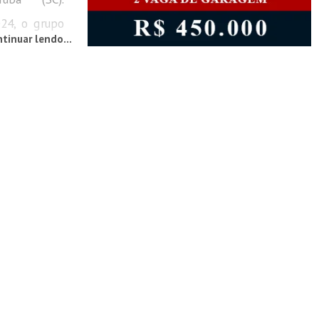
24, o grupo
tinuar lendo...
ciedade do
s da cidade
era do Natal
sfile nesta
ticipação de
os, entre
s Noéis e
saíram da