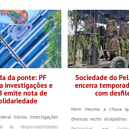
a da ponte: PF
Sociedade do Pel
 investigações e
encerra tempora
 emite nota de
com desfil
olidariedade
Nem mesmo a chuva qu
ederal iniciou investigações
diversas vezes atrapalhou 
ar as responsabilidades
Pelznickel, em Guabi