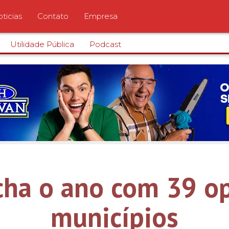
ticias
Contato
Empresa
Utilidade Pública
Podcast
fecha o ano com 39 
municípios