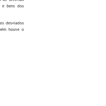
s e bens dos
os desviados
mbém houve o