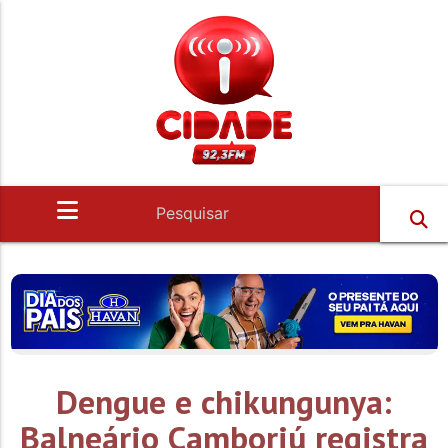
Dengue e chikungunya:
Balneário Camboriú registra