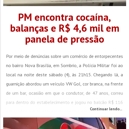
PM encontra cocaína,
balanças e R$ 4,6 mil em
panela de pressão
Por meio de denúncias sobre um comércio de entorpecentes
no bairro Nova Brasília, em Sombrio, a Polícia Militar foi ao
local na noite deste sábado (4), às 21h15. Chegando lá, a
guarnição abordou um veículo VW Gol, cor branca, na frente
de um bar, ocasião em que o condutor, de 47 anos, correu
para dentro do estabelecimento e jogou no balcão R$ 116
Continuar lendo...
em espécie e duas petecas de cocaína, pesando...