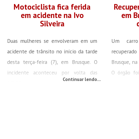
Motociclista fica ferida
Recuper
em acidente na Ivo
em B
Silveira
Duas mulheres se envolveram em um
Um carro
acidente de trânsito no início da tarde
recuperad
desta terça-feira (7), em Brusque. O
Brusque, na 
incidente aconteceu por volta das
O órgão fo
Continuar lendo...
13h50 entre uma moto e um carro, na
estava aban
rodovia Ivo Silveira, SC-108, no bairro
Em consu
Steffen. A motociclista de 26 anos, que
constatou q
conduzia uma Honda Biz, placa
do Corsa fo
Mercosul, estava sentada fora da via e
agosto de 2
sem capacete quando a guarnição do
ao pátio co