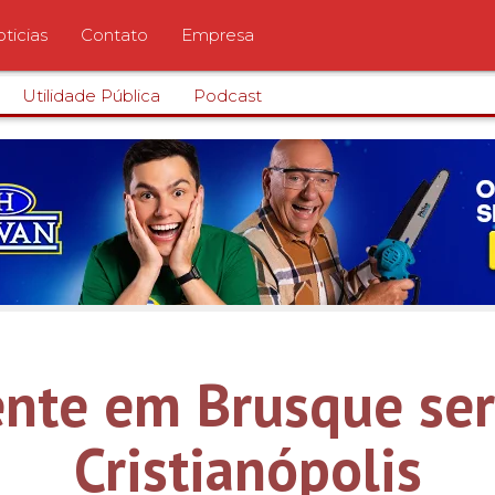
ticias
Contato
Empresa
Utilidade Pública
Podcast
ente em Brusque se
Cristianópolis