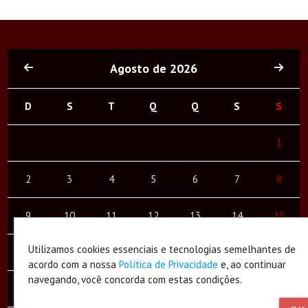
Agosto de 2026
D
S
T
Q
Q
S
S
1
2
3
4
5
6
7
8
9
10
11
12
13
14
15
Utilizamos cookies essenciais e tecnologias semelhantes de
16
17
18
19
20
21
22
acordo com a nossa
Política de Privacidade
e, ao continuar
navegando, você concorda com estas condições.
23
24
25
26
27
28
29