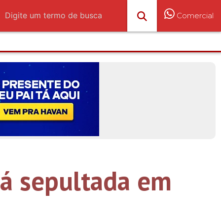
Comercial
rá sepultada em