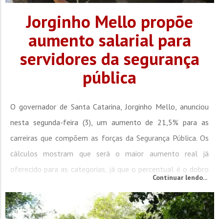
Jorginho Mello propõe
aumento salarial para
servidores da segurança
pública
O governador de Santa Catarina, Jorginho Mello, anunciou
nesta segunda-feira (3), um aumento de 21,5% para as
carreiras que compõem as forças da Segurança Pública. Os
cálculos mostram que será o maior aumento real já
oferecido para as categorias, já que o percentual é o dobro
Continuar lendo...
da inflação nos últimos dois anos, que foi cerca de 9%.
Quando totalmente implementada, a medida representará
um investimento anual...