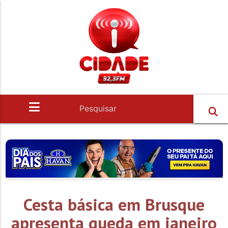
Cesta básica em Brusque
apresenta queda em janeiro