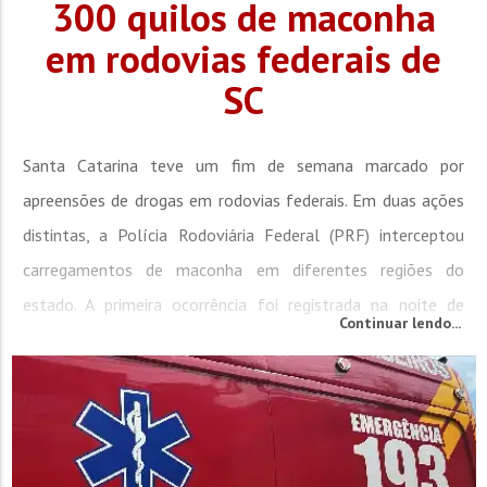
300 quilos de maconha
em rodovias federais de
SC
Santa Catarina teve um fim de semana marcado por
apreensões de drogas em rodovias federais. Em duas ações
distintas, a Polícia Rodoviária Federal (PRF) interceptou
carregamentos de maconha em diferentes regiões do
estado. A primeira ocorrência foi registrada na noite de
Continuar lendo...
sexta-feira (7), na BR-280, em Mafra. Durante abordagem a
um veículo de Joinville, PRFs encontraram 313 tabletes de
maconha, totalizando 231 quilos. O motorista, um homem...