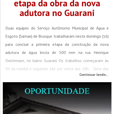
etapa da obra da nova
adutora no Guarani
Duas equipes do Serviço Autônomo Municipal de Água e
Esgoto (Samae) de Brusque trabalharam neste domingo (16)
para concluir a primeira etapa da construção da nova
adutora de água bruta de 500 mm na rua Henrique
Deichmann, no bairro Guarani. Os trabalhos começaram às
5h da manhã e seguiram até por volta das 18h. Uma das
Continuar lendo...
equipes atuou na captação, onde ocorre o bombeamento de
água, enquanto a...