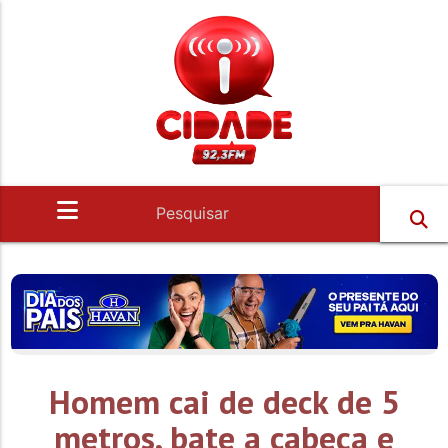
Homem cai de deck de 5
metros, bate a cabeça e