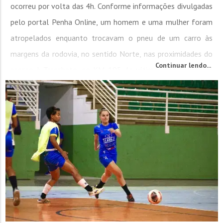
ocorreu por volta das 4h. Conforme informações divulgadas
pelo portal Penha Online, um homem e uma mulher foram
atropelados enquanto trocavam o pneu de um carro às
margens da rodovia, no sentido Norte, nas proximidades do
Continuar lendo...
acesso à Transbeto, no KM 105. As vítimas não resistiram
aos ferimentos e morreram no local. O portal ainda...