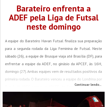
Barateiro enfrenta a
ADEF pela Liga de Futsal
neste domingo
A equipe do Barateiro Havan Futsal finaliza sua preparação
para a segunda rodada da Liga Feminina de Futsal. Neste
sábado (26), a equipe de Brusque viaja até Brasília (DF), para
enfrentar a equipe da ADEF, no ginásio da APCEF, às 16H,
domingo (27). Ambas equipes vem de resultados positivos da
primeira rodada. O Barateiro venceu a equipe do Londrina por
Continuar lendo...
3 a 1. Já ADEF venceu a APCEF, de Sergipe, por 6 a 2. O
Barateiro teve um...