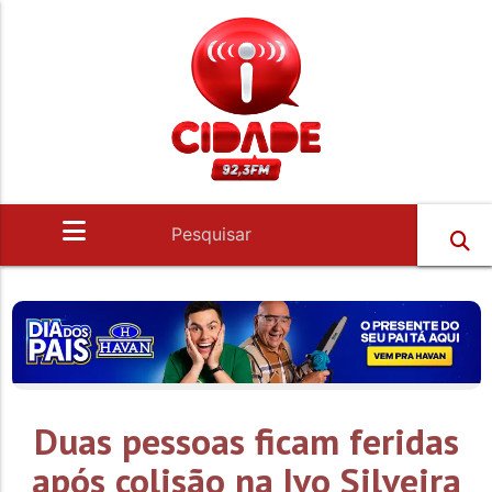
Duas pessoas ficam feridas
após colisão na Ivo Silveira