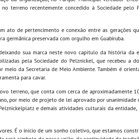
es no terreno recentemente concedido à Sociedade pelo 
um ato de pertencimento e conexão entre as gerações q
tura germânica preservada com orgulho em Guabiruba.
deixando sua marca neste novo capítulo da história da e
ibilizadas pela Sociedade do Pelznickel, que recebeu a 
por meio da Secretaria de Meio Ambiente. Também é orien
rramenta para cavar.
ovo terreno, que conta com cerca de aproximadamente 10
ano, por meio de projeto de lei aprovado por unanimidade
Pelznickelplatz e demais atividades culturais da entidade,
ores. É o início de um sonho coletivo, que estamos const
a será símbolo da nossa união, da continuidade da tradiç