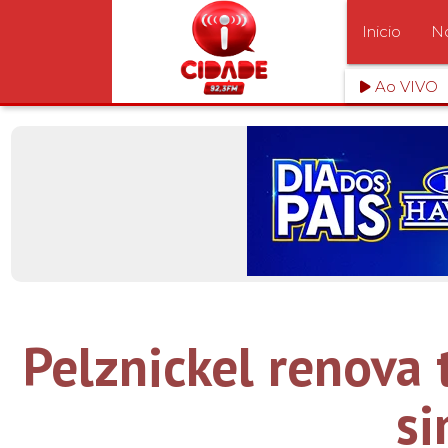
Inicio
No
Ao VIVO
Pelznickel renova 
si