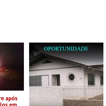
re após
alos em