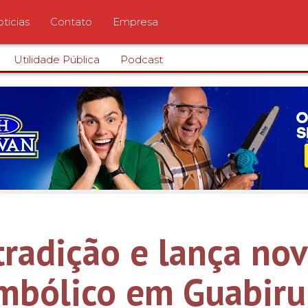
ticias
Contato
Empresa
Utilidade Pública
Podcast
tradição e lança no
mbólico em Guabir