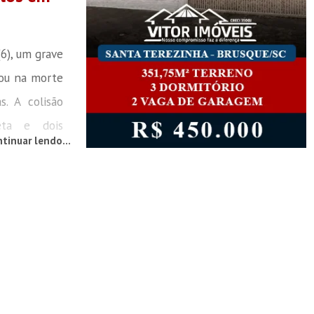
(6), um grave
tou na morte
. A colisão
eta e dois
tinuar lendo...
os na via. A
or volta das
es do Corpo
ao local, os
vítima caído
ta. Ele já
al de sinais