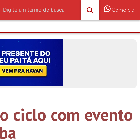
Comercial
vo ciclo com evento
uba