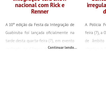
nacional com Rick e
irregul
Renner
d
A 10ª edição da Festa da Integração de
A Polícia F
Guabiruba foi lançada oficialmente na
feira (7), a
tarde desta quarta-feira (7), em evento
de âmbito
Continuar lendo...
realizado na Câmara de Vereadores. A
objetivo a 
edição deste ano acontecerá nos dias
curso de f
6, 7 e 8 de junho, no Parque Municipal
longo do dia
Vereador Érico Vicentini, que passa a
323 esc
ser o novo local da celebração. Um dos
profissiona
destaques será o show nacional da
todo o Bras
dupla Rick & Renner, marcado para o
de 300 poli
domingo (8), às...
representa 