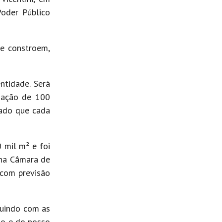
Poder Público
ue constroem,
ntidade. Será
doação de 100
tado que cada
 mil m² e foi
 na Câmara de
 com previsão
ruindo com as
ão e do nosso