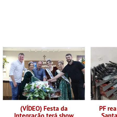
(VÍDEO) Festa da
PF rea
Integração terá show
Santa