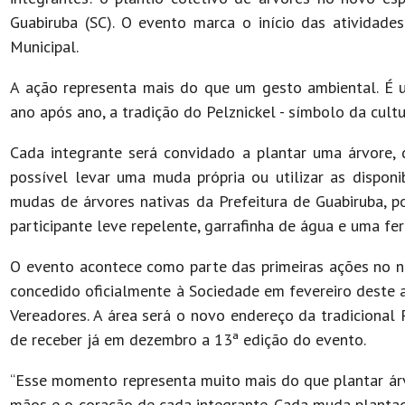
Guabiruba (SC). O evento marca o início das atividad
Municipal.
A ação representa mais do que um gesto ambiental. É 
ano após ano, a tradição do Pelznickel - símbolo da cul
Cada integrante será convidado a plantar uma árvore, 
possível levar uma muda própria ou utilizar as dispon
mudas de árvores nativas da Prefeitura de Guabiruba, 
participante leve repelente, garrafinha de água e uma fe
O evento acontece como parte das primeiras ações no n
concedido oficialmente à Sociedade em fevereiro deste 
Vereadores. A área será o novo endereço da tradicional 
de receber já em dezembro a 13ª edição do evento.
“Esse momento representa muito mais do que plantar árv
mãos e o coração de cada integrante. Cada muda plantad