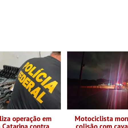
liza operação em
Motociclista mor
 Catarina contra
colisão com cav