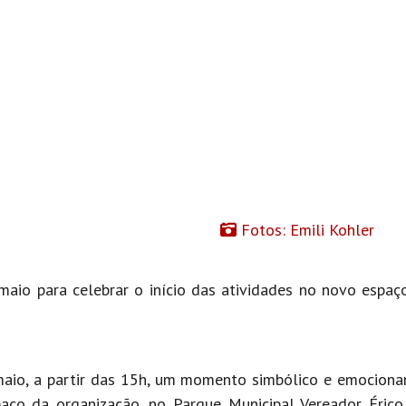
Fotos: Emili Kohler
maio para celebrar o início das atividades no novo espaç
maio, a partir das 15h, um momento simbólico e emociona
aço da organização, no Parque Municipal Vereador Érico 