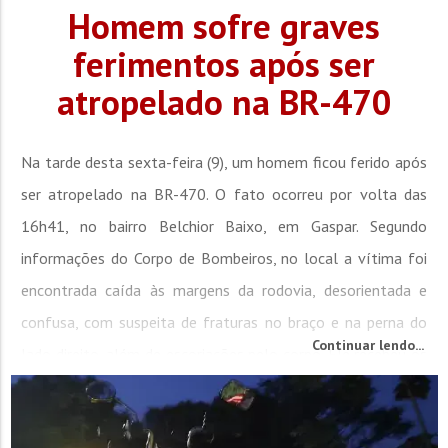
Homem sofre graves
ferimentos após ser
atropelado na BR-470
Na tarde desta sexta-feira (9), um homem ficou ferido após
ser atropelado na BR-470. O fato ocorreu por volta das
16h41, no bairro Belchior Baixo, em Gaspar. Segundo
informações do Corpo de Bombeiros, no local a vítima foi
encontrada caída às margens da rodovia, desorientada e
confusa, com suspeita de fraturas no braço e na perna do
Continuar lendo...
lado direito, além de escoriações pelo corpo. Ele recebeu os
primeiros atendimentos...