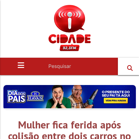
Mulher fica ferida após
colisão entre dois carros no