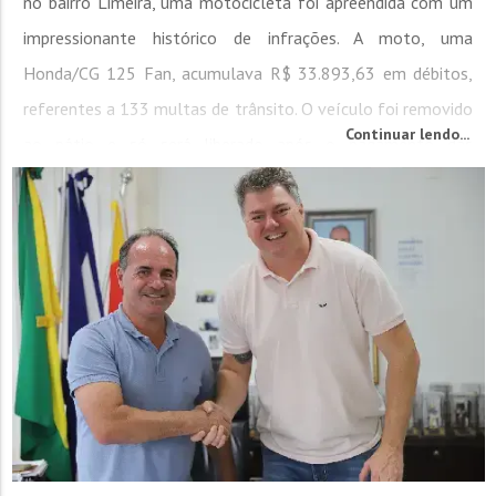
no bairro Limeira, uma motocicleta foi apreendida com um
impressionante histórico de infrações. A moto, uma
Honda/CG 125 Fan, acumulava R$ 33.893,63 em débitos,
referentes a 133 multas de trânsito. O veículo foi removido
Continuar lendo...
ao pátio e só será liberado após o pagamento das
pendências e a...