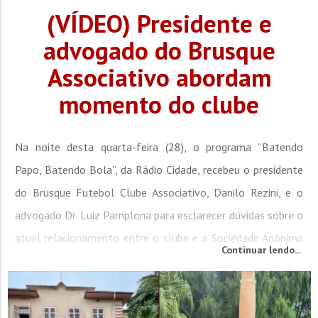
(VÍDEO) Presidente e
advogado do Brusque
Associativo abordam
momento do clube
Na noite desta quarta-feira (28), o programa “Batendo
Papo, Batendo Bola”, da Rádio Cidade, recebeu o presidente
do Brusque Futebol Clube Associativo, Danilo Rezini, e o
advogado Dr. Luiz Pamplona para esclarecer dúvidas sobre o
atual relacionamento entre o clube e a Sociedade Anônima
Continuar lendo...
do Futebol (SAF), além de tratar de pendências financeiras e
administrativas que envolvem o elenco e a gestão da
equipe. O principal tema foi a demora na...