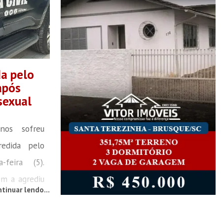
da pelo
após
sexual
os sofreu
redida pelo
-feira (5).
em a agrediu
tinuar lendo...
r relações
em Turvo, no