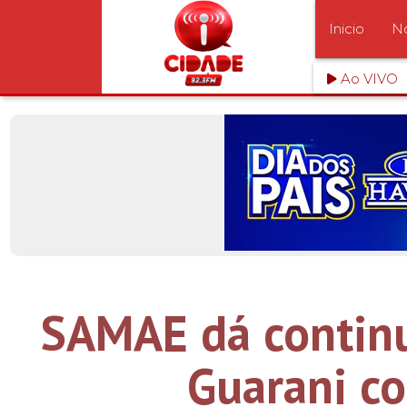
Inicio
No
Ao VIVO
SAMAE dá continu
Guarani c