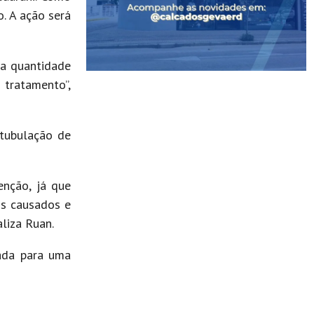
o. A ação será
 a quantidade
 tratamento”,
 tubulação de
nção, já que
os causados e
aliza Ruan.
cada para uma