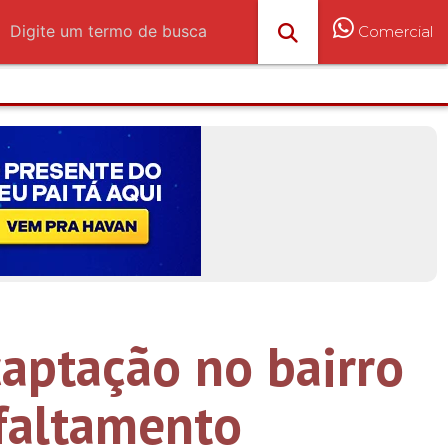
Comercial
aptação no bairro
faltamento