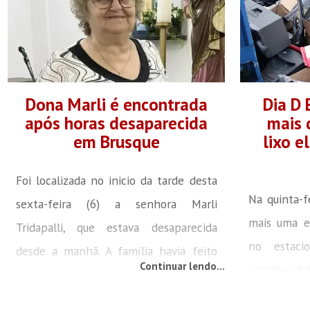
Dona Marli é encontrada
Dia D 
após horas desaparecida
mais 
em Brusque
lixo e
Foi localizada no inicio da tarde desta
Na quinta-f
sexta-feira (6) a senhora Marli
mais uma e
Tridapalli, que estava desaparecida
no estaci
desde a manhã. A família havia feito
Continuar lendo...
recolheu 84
um apelo público por meio da Rádio
e lixo elet
Cidade para ajudar nas buscas. A