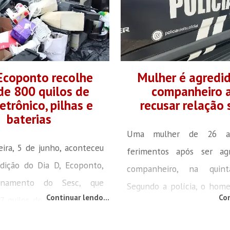
Ecoponto recolhe
Mulher é agredi
de 800 quilos de
companheiro 
letrônico, pilhas e
recusar relação 
baterias
Uma mulher de 26 an
eira, 5 de junho, aconteceu
ferimentos após ser ag
dição do Dia D, Ecoponto,
companheiro, na quinta
onamento do Sesc, que
Segundo a polícia, o hom
Continuar lendo...
Con
7 quilos de pilhas, baterias
após ela recusar mante
rônico. A ação é promovida
sexuais. O caso aconteceu 