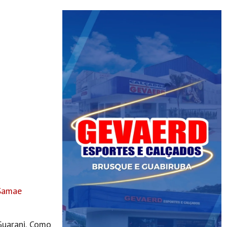
/Samae
Guarani. Como