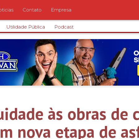
ticias
Contato
Empresa
Utilidade Pública
Podcast
idade às obras de c
om nova etapa de as