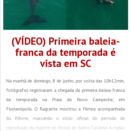
(VÍDEO) Primeira baleia-
franca da temporada é
vista em SC
Na manhã de domingo, 8 de junho, por volta das 10h12min,
fotógrafos registraram a chegada da primeira baleia-franca
da temporada na Praia do Novo Campeche, em
Florianópolis. O flagrante mostrou a fêmea acompanhada
do filhote, marcando o início oficial do período de
reprodução da espécie no litoral de Santa Catarina. A região