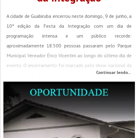
A cidade de Guabiruba encerrou neste domingo, 9 de junho, a
10ª edição da Festa da Integração com um dia de
programação intensa e um público recorde:
aproximadamente 18.500 pessoas passaram pelo Parque
Municipal Vereador Érico Vicentini ao longo do último dia de
evento. O encerramento foi marcado pelo show nacional da
Continuar lendo...
dupla Rick & Renner, que arrastou uma multidão para o
Palco Integração e garantiu um...