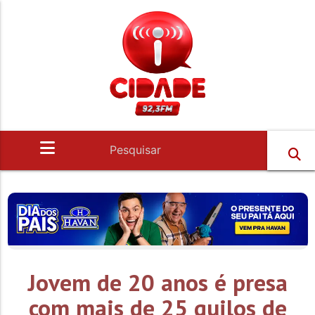
Jovem de 20 anos é presa
com mais de 25 quilos de