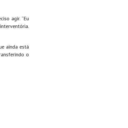
iso agir. “Eu
nterventória.
ue ainda está
ransferindo o