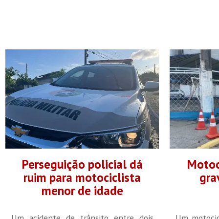
Perseguição policial dá
Motoc
ruim para motociclista
gra
menor de idade
Um acidente de trânsito entre dois
Um motocic