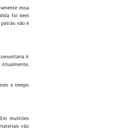
ovamente essa
edida foi bem
 patrão não é
omunitária. A
. Atualmente,
ando o tempo
 Em mutirões
materiais vão