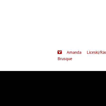
Amanda Liceski/Rád
Brusque