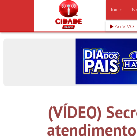
Inicio
No
Ao VIVO
(VÍDEO) Secr
atendimento 