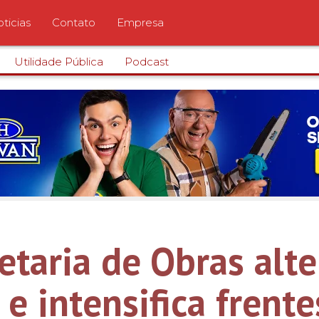
ticias
Contato
Empresa
Utilidade Pública
Podcast
etaria de Obras alte
e intensifica frente