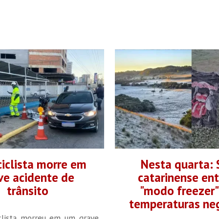
iclista morre em
Nesta quarta: 
ve acidente de
catarinense ent
trânsito
"modo freezer
temperaturas ne
lista morreu em um grave