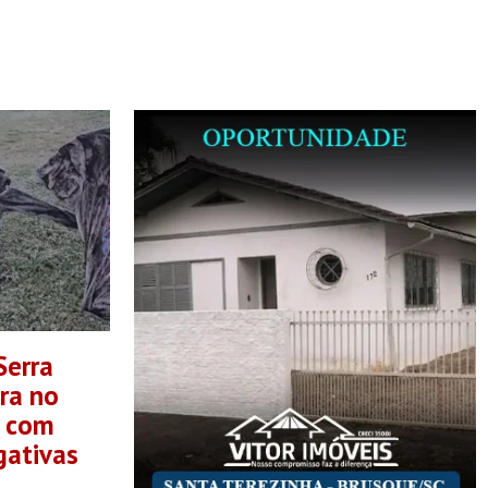
Serra
ra no
" com
gativas