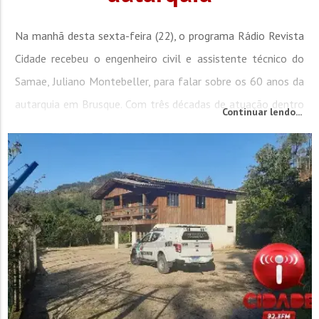
Na manhã desta sexta-feira (22), o programa Rádio Revista
Cidade recebeu o engenheiro civil e assistente técnico do
Samae, Juliano Montebeller, para falar sobre os 60 anos da
autarquia em Brusque. Com três décadas de atuação dentro
Continuar lendo...
da instituição, ele destacou as transformações vividas no
sistema de abastecimento de água ao longo desse período.
Juliano relembrou o tempo em que os controles eram
feitos...