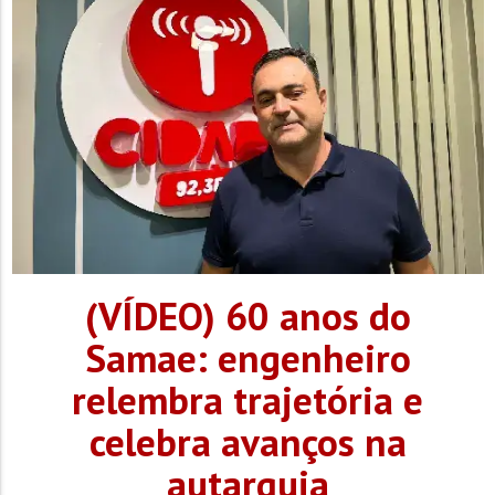
(VÍDEO) 60 anos do
Samae: engenheiro
relembra trajetória e
celebra avanços na
autarquia