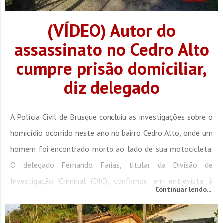
(VÍDEO) Autor do
assassinato no Cedro Alto
cumpre prisão domiciliar,
diz delegado
A Polícia Civil de Brusque concluiu as investigações sobre o
homicídio ocorrido neste ano no bairro Cedro Alto, onde um
homem foi encontrado morto ao lado de sua motocicleta.
O delegado Fernando Farias, titular da Divisão de
Investigação Criminal (DIC), confirmou em entrevista à
Continuar lendo...
Cidade FM que o autor do crime, um homem de 58 anos, foi
identificado, preso e atualmente cumpre prisão domiciliar.