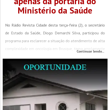
apenas da portaria do
Ministério da Saúde
No Rádio Revista Cidade desta terça-feira (2), o secretário
de Estado da Saúde, Diogo Demarchi Silva, participou do
programa para esclarecer a situação do atendimento de alta
complexidade em oncologia em Brusque, tema amplamente
Continuar lendo...
debatido na região nas últimas semanas. Logo no início da
entrevista, o secretário foi direto ao ponto quando
questionado sobre quando Brusque terá atendimento
oncológico pelo...