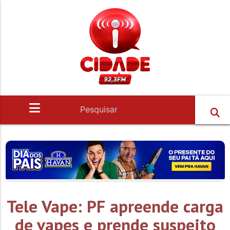
Tele Vape: PF apreende carga
de vapes e prende suspeito